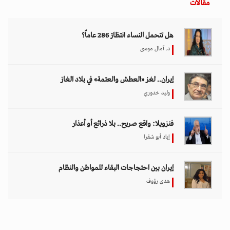
مقالات
هل تتحمل النساء انتظارَ 286 عاماً؟
د. آمال موسى
إيران.. لغز «العطش والعتمة» في بلاد الغاز
وليد خدوري
فنزويلا: واقع صريح.. بلا ذرائع أو أعذار
إياد أبو شقرا
إيران بين احتجاجات البقاء للمواطن والنظام
هدى رؤوف