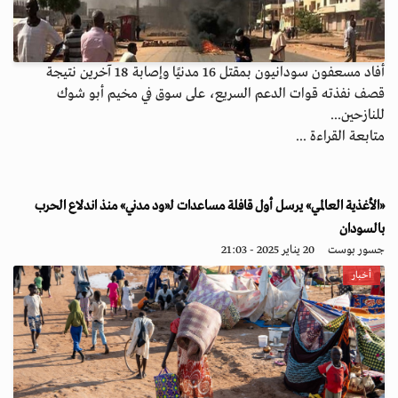
أفاد مسعفون سودانيون بمقتل 16 مدنيًا وإصابة 18 آخرين نتيجة
قصف نفذته قوات الدعم السريع، على سوق في مخيم أبو شوك
للنازحين...
متابعة القراءة ...
«الأغذية العالمي» يرسل أول قافلة مساعدات لـ«ود مدني» منذ اندلاع الحرب
بالسودان
جسور بوست
20 يناير 2025 - 21:03
أخبار