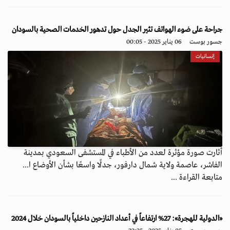
جراحة على ضوء الهواتف تثير الجدل حول تدهور الخدمات الصحية بالسودان
جسور بوست
06 يناير 2025 - 00:05
إنسانيات
أثارت صورة مؤثرة لعدد من الأطباء في المستشفى السعودي بمدينة
الفاشر، عاصمة ولاية شمال دارفور، جدلًا واسعًا بشأن الأوضاع ا...
متابعة القراءة ...
«الدولية للهجرة»: 27% ارتفاعاً في أعداد النازحين داخلياً بالسودان خلال 2024