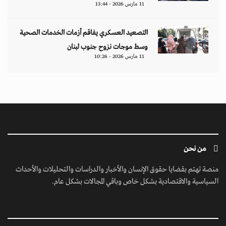
السياسية والاقتصادية بشكل خاص وباقي المجالات بشكل عام.
ابق على تواصل معنا
مبنى إيريديوم - البرشاء الأولى - شارع أم سقيم - دبي - الإمارات العربية المتحدة -
مكتب رقم 222-01
contact@jusoorpost.com
0097145832243
روابط سريعة
الرئيسية
فيديوهات
إتصل بنا