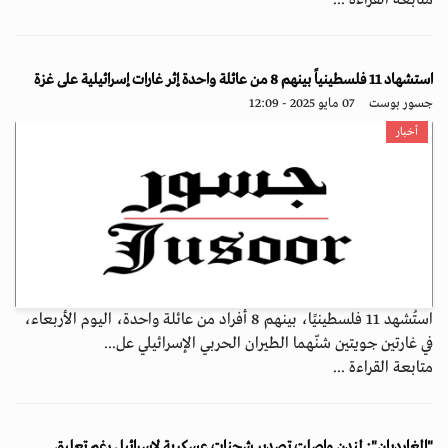
متابعة القراءة ...
استشهاد 11 فلسطينياً بينهم 8 من عائلة واحدة إثر غارات إسرائيلية على غزة
جسور بوست
07 مايو 2025 - 12:09
أخبار
استُشهد 11 فلسطينيًا، بينهم 8 أفراد من عائلة واحدة، اليوم الأربعاء،
في غارتين جويتين شنّهما الطيران الحربي الإسرائيلي عل...
متابعة القراءة ...
"الغارديان": لندن واصلت تصدير شحنات عسكرية لإسرائيل رغم تعليق