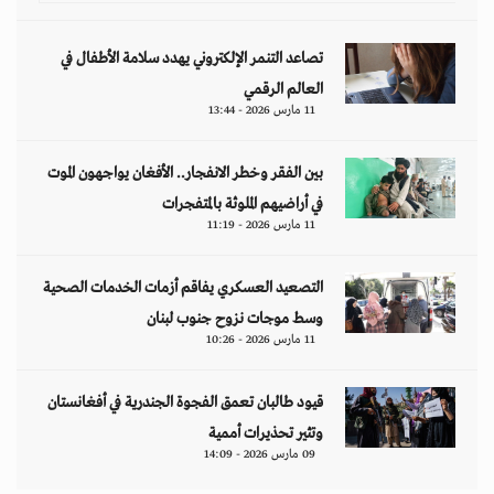
قيود طالبان تعمق الفجوة الجندرية في أفغانستان
وتثير تحذيرات أممية
09 مارس 2026 - 14:09
مقالات
هل تتحمل النساء انتظارَ 286 عاماً؟
د. آمال موسى
إيران.. لغز «العطش والعتمة» في بلاد الغاز
وليد خدوري
فنزويلا: واقع صريح.. بلا ذرائع أو أعذار
إياد أبو شقرا