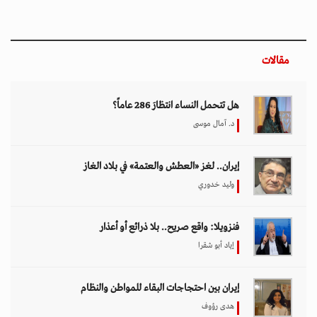
إيران بين احتجاجات البقاء للمواطن والنظام
هدى رؤوف
اختيار المحرر
بين حماية الحقوق وتعزيز الأمن الدولي.. نقاشات
معمّقة في مجلس حقوق الإنسان حول مكافحة
الإرهاب
11 مارس 2026 - 09:30
بين الفقر وخطر الانفجار.. الأفغان يواجهون الموت
في أراضيهم الملوثة بالمتفجرات
11 مارس 2026 - 11:19