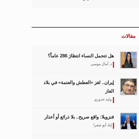
مقالات
هل تتحمل النساء انتظارَ 286 عاماً؟
د. آمال موسى
إيران.. لغز «العطش والعتمة» في بلاد
الغاز
وليد خدوري
فنزويلا: واقع صريح.. بلا ذرائع أو أعذار
إياد أبو شقرا