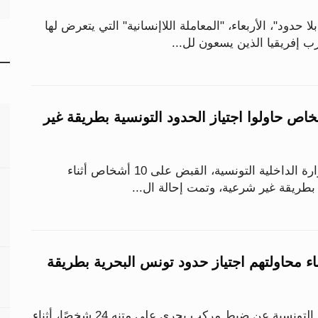
حدود"، الأربعاء، "المعاملة اللاإنسانية" التي يتعرض لها
 إفريقيا الذين يسعون لل...
ض على 10 أشخاص حاولوا اجتياز الحدود التونسية بطريقة غير
ألقت أجهزة الأمن بوزارة الداخلية التونسية، القبض على 10 أشخاص أثناء
بطريقة غير شرعية، وتمت إحالة ال...
ً أثناء محاولتهم اجتياز حدود تونس البحرية بطريقة
كشفت وزارة الداخلية التونسية عن ضبط مركب بحري على متنه 24 شخصًا، أثناء