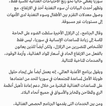
سوريا يغطي حالياً نحو ربع الاحتياجات الغذائية للأسرة فقط،
وتظهر أحدث البيانات أن سوء التغذية آخذ في الارتفاع، مع
وصول معدلات التقزم بين الأطفال وسوء التغذية لدى الأمهات
إلى مستويات غير مسبوقة.
وقال البرنامج، إن الزلازل الأخيرة سلطت الضوء على الحاجة
الماسة إلى زيادة المساعدات الإنسانية في سوريا، ليس فقط
للأشخاص المتضررين من الزلازل، ولكن أيضاً للذين يعانون
بالفعل من الارتفاع الحاد في أسعار المواد الغذائية، وأزمة الوقود،
والصدمات المناخية المتتالية.
ويقول برنامج الأغذية العالمي، إنه يعمل أيضاً على إيجاد حلول
طويلة الأجل لمساعدة المجتمعات في سوريا للحد من اعتمادها
على المساعدات الغذائية المباشرة من خلال دعم إعادة تأهيل أنظمة
الري والمطاحن والمخابز والأسواق في جميع أنحاء البلاد.
ومن بين الخدمات التي يقدمها البرنامج الحصص الغذائية،