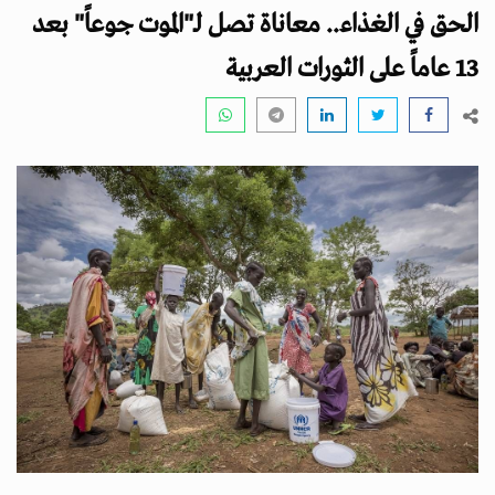
i
الحق في الغذاء.. معاناة تصل لـ"الموت جوعاً" بعد
g
a
13 عاماً على الثورات العربية
t
i
o
n