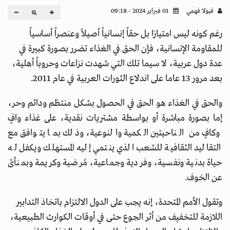
فيولا فهمي
01 فبراير 2024 - 09:18
رغم كونه ليس امتيازا بل حقاً إنسانياً أصيلاً وعنصراً أساسياً
للمقاومة الإنسانية، فإن الحق في الغذاء تضرر بصورة كبيرة في
عدة دول عربية، لا سيما تلك التي شهدت نزاعات وحروباً أهلية،
بعد مرور 13 عاما على اندلاع الثورات العربية في عام 2011.
والحق في الغذاء هو الحق في الحصول بشكل منتظم ودائم وحر،
إما بصورة مباشرة أو بواسطة مشتريات نقدية، على غذاء وافٍ
وكافٍ من الناحيتين الكمية والنوعية، وذلك بما يتوافق مع
التقاليد الثقافية للشعب الذي ينتمي إليه المستهلك ويكفل له
حياة بدنية ونفسية، وفردية وجماعية، مُرضية وكريمة وبمنأىً
عن الخوف.
وتقول الأمم المتحدة، إنه يجب على الدول الالتزام باتخاذ التدابير
اللازمة للتخفيف من أثر الجوع حتى في أوقات الكوارث الطبيعية،