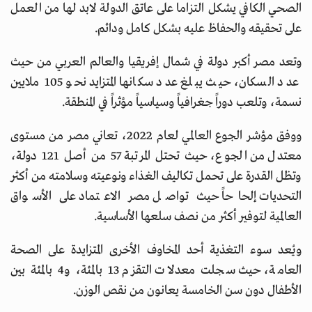
الصحي الكافي يشكل التزاما على عاتق الدولة لابد لها من العمل
على تحقيقه والحفاظ عليه بشكل كامل ودائم.
وتعد مصر أكبر دولة في شمال إفريقيا والعالم العربي من حيث
عدد السكان، حيث يبلغ عدد سكانها المتزايد نحو 105 ملايين
نسمة، وتلعب دوراً جغرافياً وسياسياً مؤثراً في المنطقة.
ووفق مؤشر الجوع العالمي لعام 2022، تعاني مصر من مستوى
معتدل من الجوع، حيث تحتل المرتبة 57 من أصل 121 دولة،
وتظل القدرة على تحمل تكاليف الغذاء ونوعيته وسلامته من أكثر
التحديات إلحاحاً حيث تواصل مصر الاعتماد على الأسواق
العالمية لتوفير أكثر من نصف سلعها الأساسية.
ويُعد سوء التغذية أحد المخاوف الأخرى المتزايدة على الصحة
العامة، حيث سجلت معدلات التقزم 13 بالمئة، و4 بالمئة بين
الأطفال دون سن الخامسة يعانون من نقص الوزن.