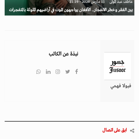
عاطف عبد المولى
11 مارس 2026 - 11:19
بين الفقر وخطر الانفجار.. الأفغان يواجهون الموت في أراضيهم الملوثة بالمتفجرات
نبذة عن الكاتب
فيولا فهمي
ابق على اتصال