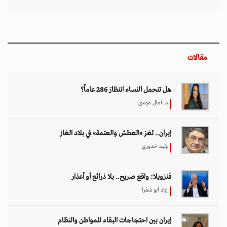
مقالات
هل تتحمل النساء انتظارَ 286 عاماً؟
د. آمال موسى
إيران.. لغز «العطش والعتمة» في بلاد الغاز
وليد خدوري
فنزويلا: واقع صريح.. بلا ذرائع أو أعذار
إياد أبو شقرا
إيران بين احتجاجات البقاء للمواطن والنظام