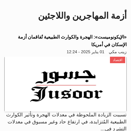
i
g
أزمة المهاجرين واللاجئين
a
t
i
o
«الإيكونوميست»: الهجرة والكوارث الطبيعية تُفاقمان أزمة
n
الإسكان في أمريكا
زينب مكي
01 يناير 2025 - 12:24
اقتصاد
تسببت الزيادة الملحوظة في معدلات الهجرة وتأثير الكوارث
الطبيعية المُتزايدة، في ارتفاع حاد وغير مسبوق في معدلات
التشرد في...