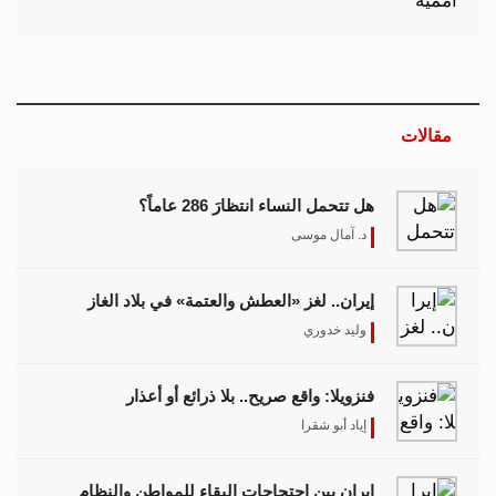
مقالات
هل تتحمل النساء انتظارَ 286 عاماً؟
د. آمال موسى
إيران.. لغز «العطش والعتمة» في بلاد الغاز
وليد خدوري
فنزويلا: واقع صريح.. بلا ذرائع أو أعذار
إياد أبو شقرا
إيران بين احتجاجات البقاء للمواطن والنظام