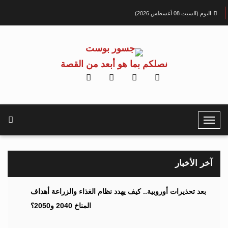
اليوم (السبت 08 أغسطس 2026)
نصلكم بما هو أبعد من القصة
T
o
g
g
آخر الأخبار
l
e
بعد تحذيرات أوروبية.. كيف يهدد نظام الغذاء والزراعة أهداف
N
المناخ 2040 و2050؟
a
v