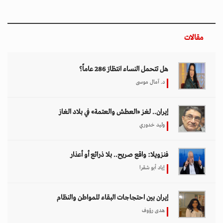
مقالات
هل تتحمل النساء انتظارَ 286 عاماً؟
د. آمال موسى
إيران.. لغز «العطش والعتمة» في بلاد الغاز
وليد خدوري
فنزويلا: واقع صريح.. بلا ذرائع أو أعذار
إياد أبو شقرا
إيران بين احتجاجات البقاء للمواطن والنظام
هدى رؤوف