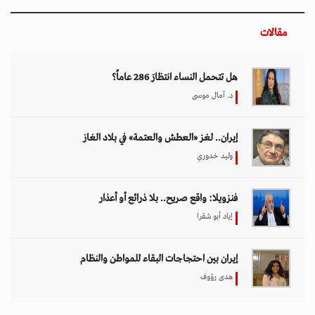
مقالات
هل تتحمل النساء انتظارَ 286 عاماً؟
د. آمال موسى
إيران.. لغز «العطش والعتمة» في بلاد الغاز
وليد خدوري
فنزويلا: واقع صريح.. بلا ذرائع أو أعذار
إياد أبو شقرا
إيران بين احتجاجات البقاء للمواطن والنظام
هدى رؤوف