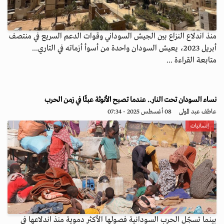
منذ اندلاع النزاع بين الجيش السوداني وقوات الدعم السريع في منتصف
أبريل 2023، يعيش السودان واحدة من أسوأ أزماته في التاري...
متابعة القراءة ...
نساء السودان تحت النار.. عندما تصبح الأنوثة عبئًا في زمن الحرب
عاطف عبد المولى
08 أغسطس 2025 - 07:34
إنسانيات
بينما تسجّل الحرب السودانية فصولها الأكثر دموية منذ اندلاعها في