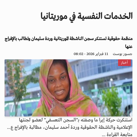
i
g
الخدمات النفسية في موريتانيا
a
t
i
منظمة حقوقية تستنكر سجن الناشطة الموريتانية وردة سليمان وتطالب بالإفراج
o
n
عنها
جسور بوست
11 فبراير 2026 - 08:02
أخبار
استنكرت حركة إيرا ما وصفته بـ"السجن التعسفي" لعضو لجنتها
الإعلامية والناشطة الحقوقية وردة أحمد سليمان، مطالبة بالإفراج ع...
متابعة القراءة ...