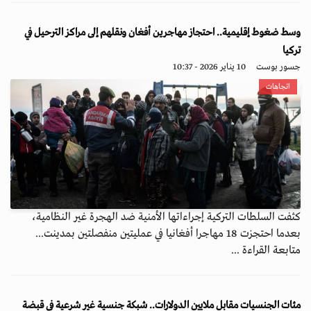
وسط ضغوط إقليمية.. احتجاز مهاجرين أفغان ونقلهم إلى مراكز الترحيل في
تركيا
جسور بوست
10 يناير 2026 - 10:37
اتجاهات
كثفت السلطات التركية إجراءاتها الأمنية ضد الهجرة غير النظامية،
بعدما احتجزت 18 مهاجرا أفغانيا في عمليتين منفصلتين بمدينت...
متابعة القراءة ...
مئات الجنسيات مقابل ملايين الدولارات.. شبكة جنسية غير شرعية في قبضة