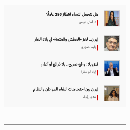
هل تتحمل النساء انتظارَ 286 عاماً؟
د. آمال موسى
إيران.. لغز «العطش والعتمة» في بلاد الغاز
وليد خدوري
فنزويلا: واقع صريح.. بلا ذرائع أو أعذار
إياد أبو شقرا
إيران بين احتجاجات البقاء للمواطن والنظام
هدى رؤوف