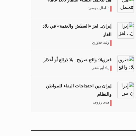
د. آمال موسى
إيران.. لغز «العطش والعتمة» في بلاد
الغاز
وليد خدوري
فنزويلا: واقع صريح.. بلا ذرائع أو أعذار
إياد أبو شقرا
إيران بين احتجاجات البقاء للمواطن
والنظام
هدى رؤوف