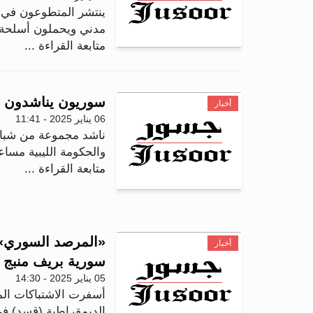
ينتشر المتطوعون في 
مدني ويحملون أسلحة خ
متابعة القراءة ...
سوريون يناشدون ال
أخبار
06 يناير 2025 - 11:41
ناشد مجموعة من شباب 
والحكومة الليبية مسا
متابعة القراءة ...
أخبار
سورية بريف منبج
05 يناير 2025 - 14:30
أسفرت الاشتباكات الم
الديمقراطية (قسد) في