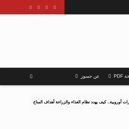
PDF
عن جسور
يف يهدد نظام الغذاء والزراعة أهداف المناخ 2040 و2050؟
تصاعد التنم