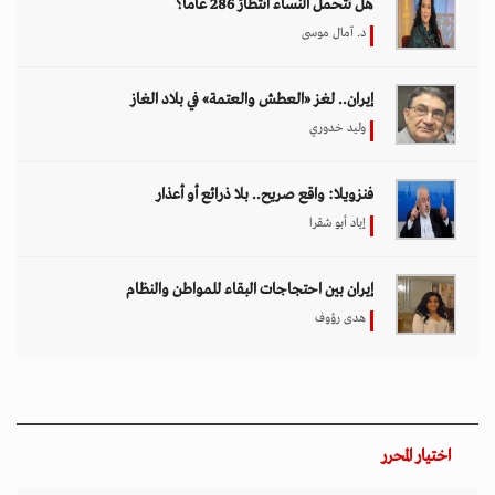
هل تتحمل النساء انتظارَ 286 عاماً؟
د. آمال موسى
إيران.. لغز «العطش والعتمة» في بلاد الغاز
وليد خدوري
فنزويلا: واقع صريح.. بلا ذرائع أو أعذار
إياد أبو شقرا
إيران بين احتجاجات البقاء للمواطن والنظام
هدى رؤوف
اختيار المحرر