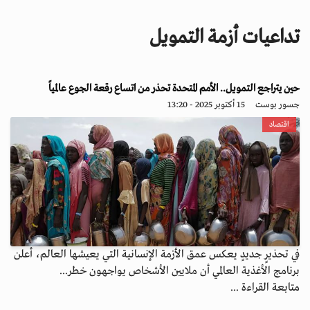
i
g
تداعيات أزمة التمويل
a
t
i
o
حين يتراجع التمويل.. الأمم المتحدة تحذر من اتساع رقعة الجوع عالمياً
n
جسور بوست
15 أكتوبر 2025 - 13:20
اقتصاد
في تحذيرٍ جديدٍ يعكس عمق الأزمة الإنسانية التي يعيشها العالم، أعلن
برنامج الأغذية العالمي أن ملايين الأشخاص يواجهون خطر...
متابعة القراءة ...