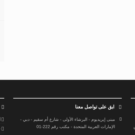
ابق على تواصل معنا
ا
مبنى إيريديوم - البرشاء الأولى - شارع أم سقيم - دبي -
الإمارات العربية المتحدة - مكتب رقم 222-01
ف