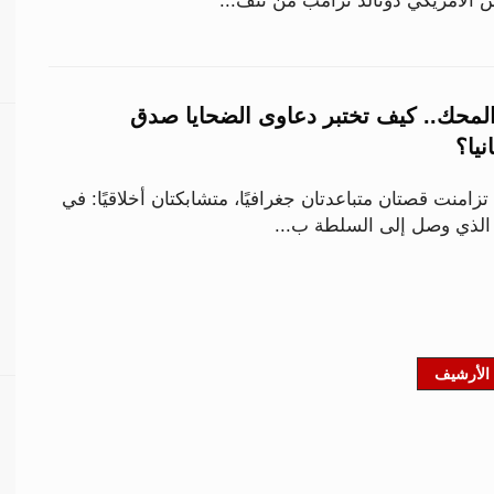
 الأمريكي دونالد ترامب من تنف...
المحك.. كيف تختبر دعاوى الضحايا صدق
يا؟
ي نهاية أكتوبر 2025، تزامنت قصتان متباعدتان جغرافيًا، متشابكتان أخلاقيًا: في
 الذي وصل إلى السلطة ب...
الأرشيف