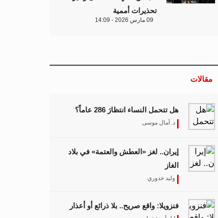
تحذيرات أممية
09 مارس 2026 - 14:09
مقالات
هل تتحمل النساء انتظارَ 286 عاماً؟
د. آمال موسى
إيران.. لغز «العطش والعتمة» في بلاد
الغاز
وليد خدوري
فنزويلا: واقع صريح.. بلا ذرائع أو أعذار