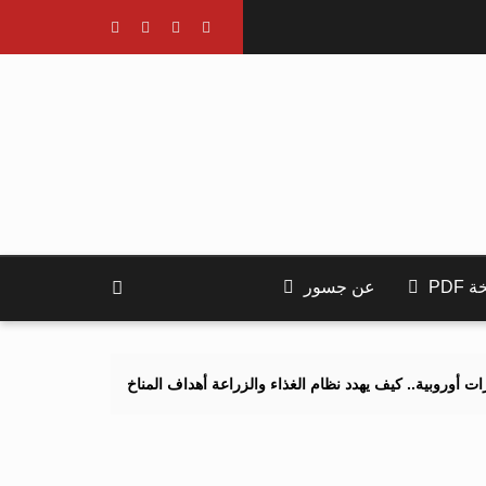
PDF
عن جسور
يف يهدد نظام الغذاء والزراعة أهداف المناخ 2040 و2050؟
تصاعد التنم