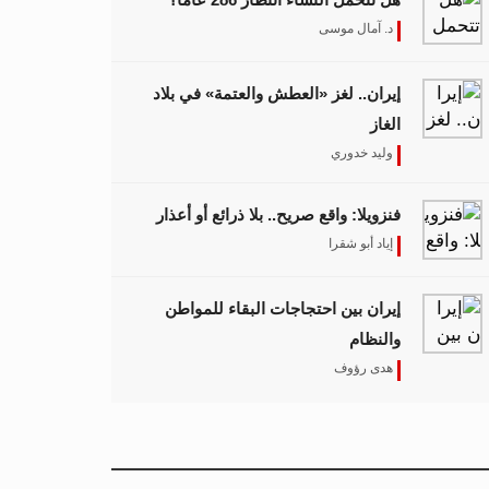
د. آمال موسى
إيران.. لغز «العطش والعتمة» في بلاد
الغاز
وليد خدوري
فنزويلا: واقع صريح.. بلا ذرائع أو أعذار
إياد أبو شقرا
إيران بين احتجاجات البقاء للمواطن
والنظام
هدى رؤوف