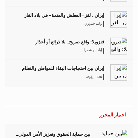
إيران.. لغز «العطش والعتمة» في بلاد الغاز
وليد خدوري
فنزويلا: واقع صريح.. بلا ذرائع أو أعذار
إياد أبو شقرا
إيران بين احتجاجات البقاء للمواطن والنظام
هدى رؤوف
اختيار المحرر
بين حماية الحقوق وتعزيز الأمن الدولي..