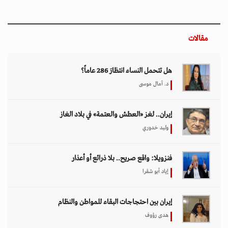
مقالات
هل تتحمل النساء انتظارَ 286 عاماً؟
د. آمال موسى
إيران.. لغز «العطش والعتمة» في بلاد الغاز
وليد خدوري
فنزويلا: واقع صريح.. بلا ذرائع أو أعذار
إياد أبو شقرا
إيران بين احتجاجات البقاء للمواطن والنظام
هدى رؤوف