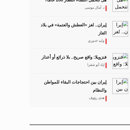
د. آمال موسى
إيران.. لغز «العطش والعتمة» في بلاد
الغاز
وليد خدوري
فنزويلا: واقع صريح.. بلا ذرائع أو أعذار
إياد أبو شقرا
إيران بين احتجاجات البقاء للمواطن
والنظام
هدى رؤوف