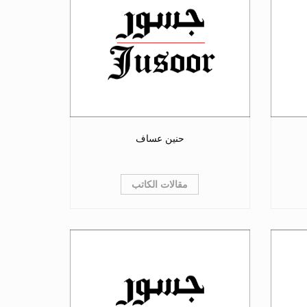
حنين عساف
مقالات الكاتب