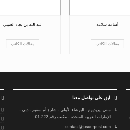
أسامة سلامة
عبد الله بن بجاد العتيبي
مقالات الكاتب
مقالات الكاتب
ابق على تواصل معنا
ا
مبنى إيريديوم - البرشاء الأولى - شارع أم سقيم - دبي -
الإمارات العربية المتحدة - مكتب رقم 222-01
ف
contact@jusoorpost.com
إ