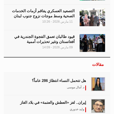
التصعيد العسكري يفاقم أزمات الخدمات
الصحية وسط موجات نزوح جنوب لبنان
11 مارس 2026 - 10:26
قيود طالبان تعمق الفجوة الجندرية في
أفغانستان وتثير تحذيرات أممية
09 مارس 2026 - 14:09
مقالات
هل تتحمل النساء انتظارَ 286 عاماً؟
د. آمال موسى
إيران.. لغز «العطش والعتمة» في بلاد الغاز
وليد خدوري