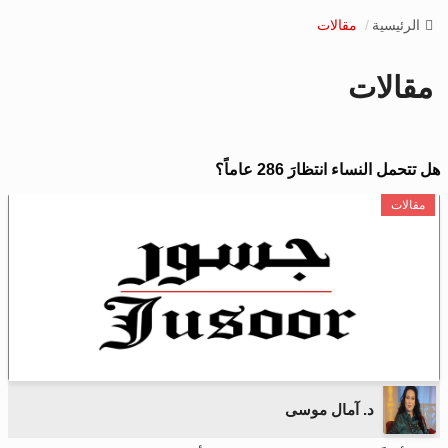
v
الرئيسية
مقالات
i
g
مقالات
a
t
i
o
هل تتحمل النساء انتظارَ 286 عاماً؟
n
مقالات
د. آمال موسى