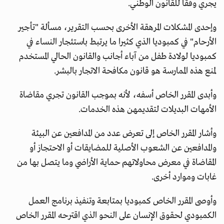
يجري وفقا للقانون الوطني.
وإحدى المشكلات المرهقة الأخرى بحسب التقرير، مسألة "تأجير
الأرحام" في كمبوديا الذي كثيرا ما يرتبط باستئجار النساء في
كمبوديا لولادة طفل من آباء أجانب والقانون الحالي المستخدم
لمنع هذه الممارسة هو قانون مكافحة الاتجار بالبشر.
وأبدى المقرر الخاص أسفه، لأنه بموجب القانون تجري مقاضاة
الأمهات البديلات لتقديمهن هذه الخدمات.
وأشار المقرر الخاص إلى تعرض عدد من المدافعين عن البيئة
والمدافعين عن الشعوب الأصلية للمضايقات أو الاحتجاز أو
المقاضاة في معرض محاولاتهم حماية الأراضي وما يتصل بها من
غابات وموارد أخرى.
وأوصى المقرر الخاص كمبوديا بمتابعة وتنفيذ برنامج العمل
الكمبودي لحقوق الإنسان على النحو الذي اقترحه المقرر الخاص