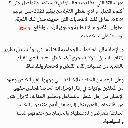
دورته الـ57 التي انطلقت فعالياتها في 9 سبتمبر وتتواصل حتى 9
أكتوبر المقبل، والذي يغطي الفترة من يونيو 2023 حتى يونيو
2024، بما في ذلك الانتخابات التي أجريت خلال تلك الفترة،
بعنوان "الأضواء الانتخابية وحقوق المرأة"، واطلع "
جسور
بوست
" على نسخة منه.
وبالإضافة إلى المحاكمات الجماعية المختلفة التي نوقشت في تقارير
المكلف السابق بالولاية، جرى أيضا خلال العام الماضي القيام
بالعديد من عمليات إلقاء القبض والاحتجاز والمقاضاة.
وعلى الرغم من النداءات المختلفة التي وجهها المقرر الخاص وغيره
من المكلفين بولايات في إطار الإجراءات الخاصة لمجلس حقوق
الإنسان من أجل التحلي بالتساهل وتحقيق العدالة، لا يزال كثير
من الأشخاص الذين ينظر إليهم على أنهم منتقدون لنخبة
السلطة يتعرضون للاضطهاد والحرمان من حقوقهم المدنية
والسياسية.