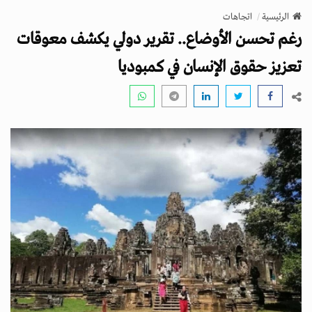
v
الرئيسية
اتجاهات
i
رغم تحسن الأوضاع.. تقرير دولي يكشف معوقات
g
a
تعزيز حقوق الإنسان في كمبوديا
t
i
o
n