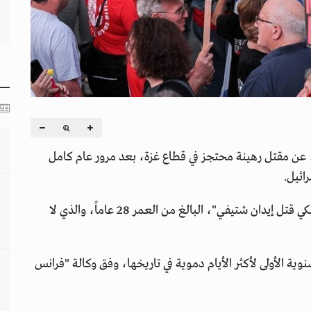
ن، عن مقتل رهينة محتجز في قطاع غزة، بعد مرور عام كامل
ئيل.
وأصدر المنتدى بياناً قال فيه: "منتدى عائلات الرهائن يبكي قتل إيدان شتيفي"، البالغ من العمر 28 عاماً، والذي لا
وية الأولى لأكثر الأيام دموية في تاريخها، وفق وكالة "فرانس