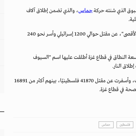
سبوق الذي شنته حركة
حماس
، والذي تضمن إطلاق آلاف
لية.
أسفر الهجوم الذي أطلقت عليه حماس اسم "طوفان الأقصى"، عن مقتل حوالي 1200 إسرائيلي وأسر نحو 240
ة النطاق في قطاع غزة أطلقت عليها اسم "السيوف
طلاق النار.
وتسببت الحرب باتهامات لإسرائيل بارتكاب جرائم حرب، وأسفرت عن مقتل 41870 فلسطينيًا، بينهم أكثر من 16891
فلسطين
حماس