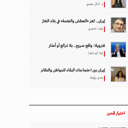
د. آمال موسى
إيران.. لغز «العطش والعتمة» في بلاد الغاز
وليد خدوري
فنزويلا: واقع صريح.. بلا ذرائع أو أعذار
إياد أبو شقرا
إيران بين احتجاجات البقاء للمواطن والنظام
هدى رؤوف
اختيار المحرر