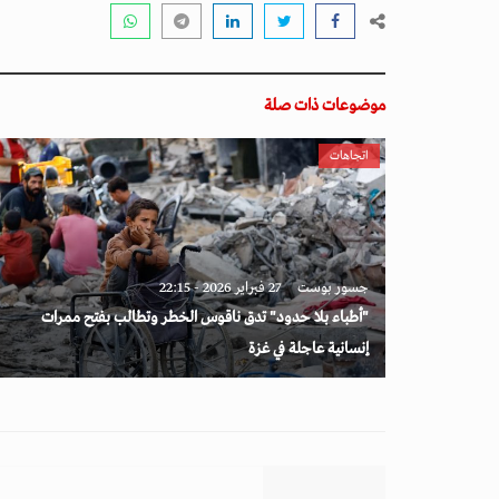
موضوعات ذات صلة
اتجاهات
جسور بوست
27 فبراير 2026 - 22:15
"أطباء بلا حدود" تدق ناقوس الخطر وتطالب بفتح ممرات
إنسانية عاجلة في غزة