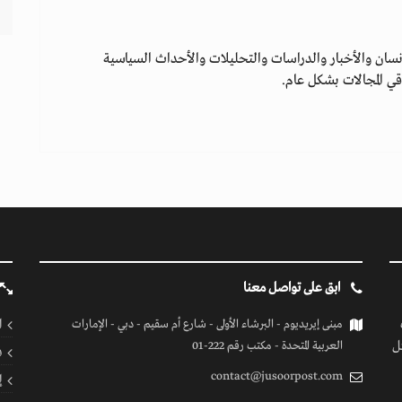
سان والأخبار والدراسات والتحليلات والأحداث السياسية
ي المجالات بشكل عام.
ابق على تواصل معنا
ا
مبنى إيريديوم - البرشاء الأولى - شارع أم سقيم - دبي - الإمارات
ل
العربية المتحدة - مكتب رقم 222-01
ف
contact@jusoorpost.com
إ