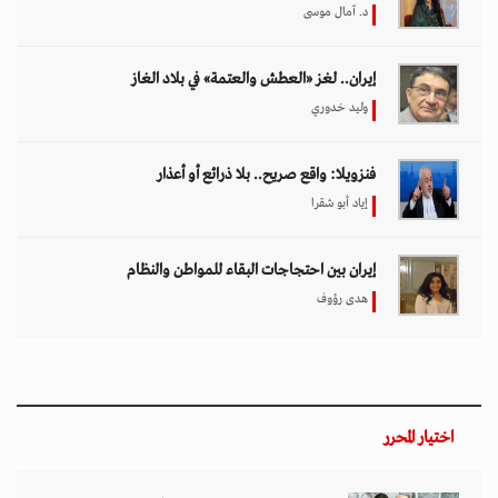
د. آمال موسى
إيران.. لغز «العطش والعتمة» في بلاد الغاز
وليد خدوري
فنزويلا: واقع صريح.. بلا ذرائع أو أعذار
إياد أبو شقرا
إيران بين احتجاجات البقاء للمواطن والنظام
هدى رؤوف
اختيار المحرر