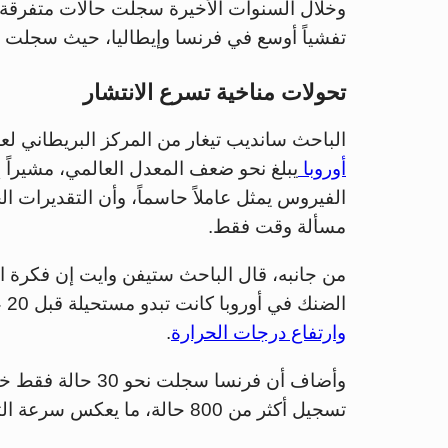
تفشياً أوسع في فرنسا وإيطاليا، حيث سجلت م
تحولات مناخية تسرع الانتشار
الباحث سانديب تيغار من المركز البريطاني لعل
أوروبا
يبلغ نحو ضعف المعدل العالمي، مشيراً إل
الفيروس يمثل عاملاً حاسماً، وأن التقديرات ا
مسألة وقت فقط.
من جانبه، قال الباحث ستيفن وايت إن فكرة ان
الضنك في أوروبا كانت تبدو مستحيلة قبل 20 عاماً، لكن الواقع تغير مع انتشار البعوض الغازي
وارتفاع درجات الحرارة
.
تسجيل أكثر من 800 حالة، ما يعكس سرعة التغير في أنماط انتشار المرض.