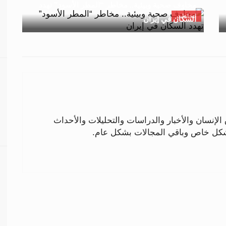
مخاوف صحية وبيئية.. مخاطر “المطر الأسود” تهدد
اتجاهات
السكان في إيران
لإنسان والأخبار والدراسات والتحليلات والأحداث
بشكل خاص وباقي المجالات بشكل عام.