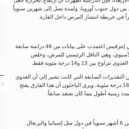
لأربعاء، فإن الدراسة أظهرت أن ارتفاع الحرارة جعل
ً لأكثر من 6 أشهر في عدد من دول جنوب أوروبا، ولمدة تصل إلى شهرين سنوياً
راً في خريطة انتشار المرض داخل القارة.
الدراسة التي نشرت في مجلة رويال سوسايتي إنترفيس اعتمدت على بيانات من 49 دراسة سابقة
لآسيوي، وهي الناقل الرئيسي للمرض، وخلص
ن 13 و14 درجة مئوية فقط.
قل بنحو 2.5 درجة مئوية من التقديرات السابقة التي كانت تشير إلى أن العدوى
لا تحدث إلا عند درجات حرارة تتراوح بين 16 و18 درجة مئوية، ويرى الباحثون أن هذا الفارق يفتح
د زمنية أطول مما كان يعتقد سابقاً.
تشير النتائج إلى إمكانية حدوث العدوى لأكثر من 6 أشهر سنوياً في دول مثل إسبانيا والبرتغال