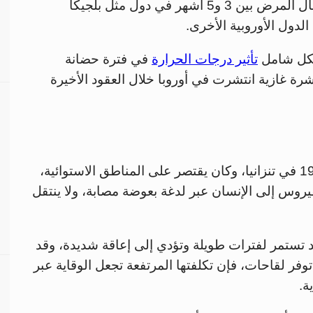
وإيطاليا واليونان، في حين قد تستمر فترة انتقال المرض بين 3 و5 أشهر في دول مثل بلجيكا
لدول الأوروبية الأخرى.
بشكل شامل
تأثير درجات الحرارة
في فترة حضانة
ة غازية انتشرت في أوروبا خلال العقود الأخيرة
فيروس شيكونغونيا اكتشف لأول مرة عام 1952 في تنزانيا، وكان يقتصر على المناطق الاستوائية،
يروس إلى الإنسان عبر لدغة بعوضة مصابة، ولا ينتقل
تستمر لفترات طويلة وتؤدي إلى إعاقة شديدة، وقد
توفر لقاحات، فإن تكلفتها المرتفعة تجعل الوقاية عبر
ة.