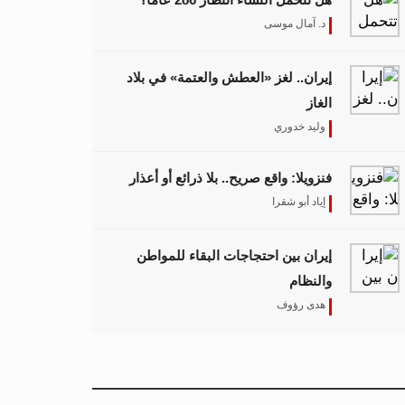
د. آمال موسى
إيران.. لغز «العطش والعتمة» في بلاد
الغاز
وليد خدوري
فنزويلا: واقع صريح.. بلا ذرائع أو أعذار
إياد أبو شقرا
إيران بين احتجاجات البقاء للمواطن
والنظام
هدى رؤوف