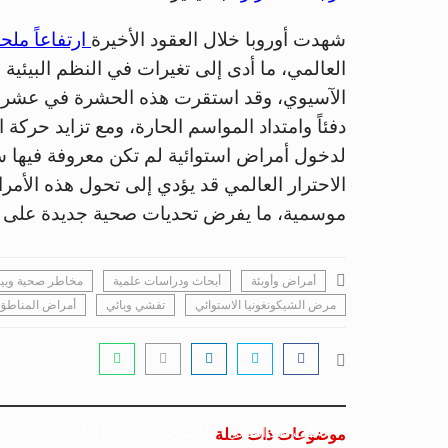
شهدت أوروبا خلال العقود الأخيرة
ارتفاعاً مل
العالمي، ما أدى إلى تغيرات في النظم البيئية 
الآسيوي، وقد استقرت هذه الحشرة في عشرات 
دفئاً وامتداد المواسم الحارة، ومع تزايد حركة 
لدخول أمراض استوائية لم تكن معروفة فيها س
الاحترار العالمي قد يؤدي إلى تحول هذه الأم
موسمية، ما يفرض تحديات صحية جديدة على الأن
أمراض وأوبئة
أبحاث ودراسات علمية
مخاطر صحية وبيئ
مرض الشيكونغونيا الاستوائي
تفشي وبائي
أمراض المناطق ا
عاطف عبد المولى
11 مارس 2026 - 14:41
موضوعات ذات صلة