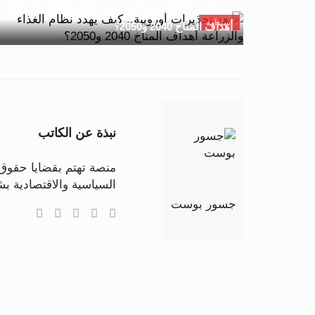
بعد تحذيرات أوروبية.. كيف يهدد نظام الغذاء والزراعة
استدامة
أهداف المناخ 2040 و2050؟
نبذة عن الكاتب
منصة تهتم بقضايا حقوق ا
السياسية والاقتصادية 
جسور بوست