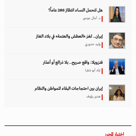
هل تتحمل النساء انتظارَ 286 عاماً؟
د. آمال موسى
إيران.. لغز «العطش والعتمة» في بلاد الغاز
وليد خدوري
فنزويلا: واقع صريح.. بلا ذرائع أو أعذار
إياد أبو شقرا
إيران بين احتجاجات البقاء للمواطن والنظام
هدى رؤوف
اختيار المحرر