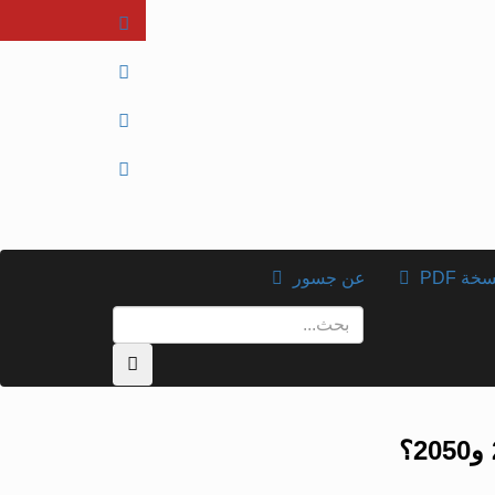
خة PDF
عن جسور