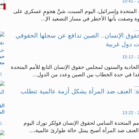
ت المتحدة وإسرائيل، اليوم السبت، شنَّ هجومٍ عسكري على
 وصفت بأنها الأخطر في مسار التصعيد الإ...
..
ق الإنسان.. الصين تدافع عن سجلها الحقوقي
ات دول غربية
حما
مج
حادية والستون لمجلس حقوق الإنسان التابع للأمم المتحدة
ا في حدة الخطاب بين الصين وعدد من الدول...
11 مارس 26
..
ة: العنف ضد المرأة يشكل أزمة عالمية تتطلب
الف
الم
م المتحدة السامي لحقوق الإنسان فولكر تورك اليوم
11 مارس 26
لعنف ضد المرأة أصبح يمثل حالة طوارئ عالمية،...