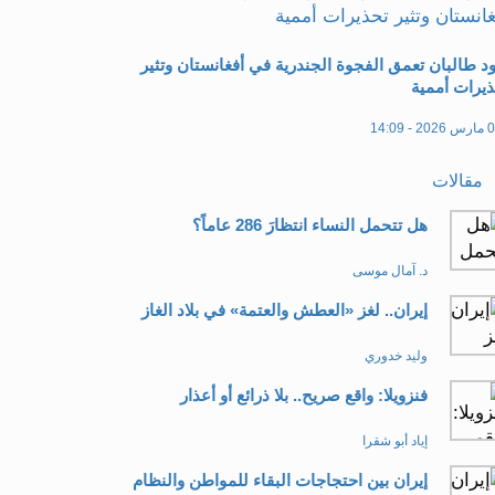
د طالبان تعمق الفجوة الجندرية في أفغانستان وتثير
يرات أممية
20 - 14:09
مقالات
هل تتحمل النساء انتظارَ 286 عاماً؟
د. آمال موسى
إيران.. لغز «العطش والعتمة» في بلاد الغاز
وليد خدوري
فنزويلا: واقع صريح.. بلا ذرائع أو أعذار
إياد أبو شقرا
إيران بين احتجاجات البقاء للمواطن والنظام