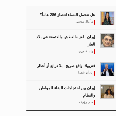
هل تتحمل النساء انتظارَ 286 عاماً؟
د. آمال موسى
إيران.. لغز «العطش والعتمة» في بلاد
الغاز
وليد خدوري
فنزويلا: واقع صريح.. بلا ذرائع أو أعذار
إياد أبو شقرا
إيران بين احتجاجات البقاء للمواطن
والنظام
هدى رؤوف