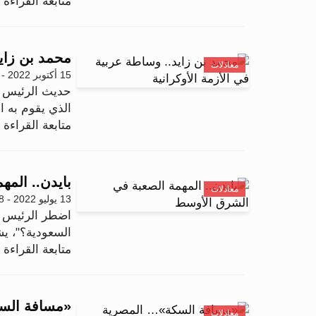
متابعة القراءة .
محمد بن زايد
معادلات
15 أكتوبر 2022 - 03:52
حديث الرئيس ب
الذي يقوم به ا
متابعة القراءة .
بايدن.. الم
معادلات
13 يوليو 2022 - 11:48
اضطر الرئيس باي
السعودية؟"، يش
متابعة القراءة .
«مسافة السك
معادلات