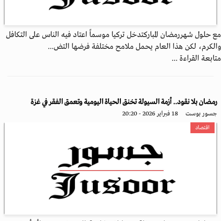
مع حلول شهررمضان المباركتدخل تركيا موسماً اعتاد فيه الناس على التكافل
والكرم، لكن هذا العام يحمل ملامح مختلفة فرضها التض...
متابعة القراءة ...
رمضان بلا نقود.. أزمة السيولة تخنق الحياة اليومية وتعمق الفقر في غزة
جسور بوست
18 فبراير 2026 - 20:20
اقتصاد