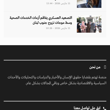
ابق على تواصل معنا
مبنى إيريديوم - البرشاء الأولى - شارع أم سقيم - دبي - الإمارات العربية المتحدة -
مكتب رقم 222-01
contact@jusoorpost.com
0097145832243
روابط سريعة
الرئيسية
فيديوهات
إتصل بنا