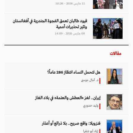
وليد خدوري
فنزويلا: واقع صريح.. بلا ذرائع أو أعذار
إياد أبو شقرا
إيران بين احتجاجات البقاء للمواطن والنظام
هدى رؤوف
اختيار المحرر
بين حماية الحقوق وتعزيز الأمن الدولي.. نقاشات
معمّقة في مجلس حقوق الإنسان حول مكافحة
الإرهاب
11 مارس 2026 - 09:30
بين الفقر وخطر الانفجار.. الأفغان يواجهون الموت
في أراضيهم الملوثة بالمتفجرات