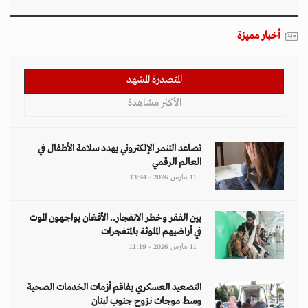
11 مارس 2026 - 11:19
التصعيد العسكري يفاقم أزمات الخدمات الصحية
وسط موجات نزوح جنوب لبنان
11 مارس 2026 - 10:26
قيود طالبان تعمق الفجوة الجندرية في أفغانستان
وتثير تحذيرات أممية
09 مارس 2026 - 14:09
مقالات
هل تتحمل النساء انتظارَ 286 عاماً؟
د. آمال موسى
إيران.. لغز «العطش والعتمة» في بلاد الغاز