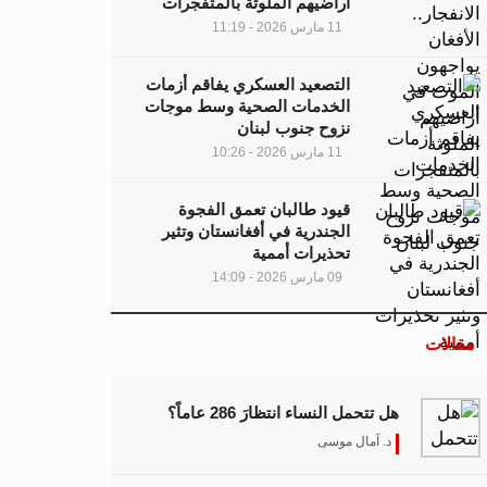
أراضيهم الملوثة بالمتفجرات
11 مارس 2026 - 11:19
التصعيد العسكري يفاقم أزمات
الخدمات الصحية وسط موجات
نزوح جنوب لبنان
11 مارس 2026 - 10:26
قيود طالبان تعمق الفجوة
الجندرية في أفغانستان وتثير
تحذيرات أممية
09 مارس 2026 - 14:09
مقالات
هل تتحمل النساء انتظارَ 286 عاماً؟
د. آمال موسى