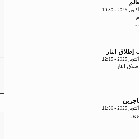
الم
م
..
إطلاق النار
لاق النار
..
اجرين
رين
..