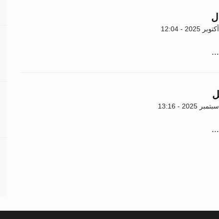
ل
..
ل
..