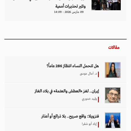
وتثير تحذيرات أممية
09 مارس 2026 - 14:09
مقالات
هل تتحمل النساء انتظارَ 286 عاماً؟
د. آمال موسى
إيران.. لغز «العطش والعتمة» في بلاد الغاز
وليد خدوري
فنزويلا: واقع صريح.. بلا ذرائع أو أعذار
إياد أبو شقرا