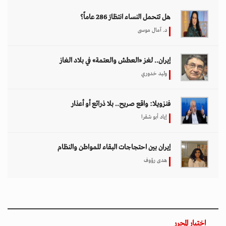
هل تتحمل النساء انتظارَ 286 عاماً؟
د. آمال موسى
إيران.. لغز «العطش والعتمة» في بلاد الغاز
وليد خدوري
فنزويلا: واقع صريح.. بلا ذرائع أو أعذار
إياد أبو شقرا
إيران بين احتجاجات البقاء للمواطن والنظام
هدى رؤوف
اختيار المحرر