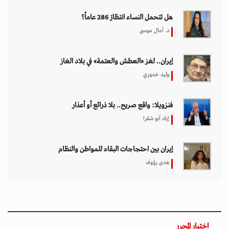
هل تتحمل النساء انتظارَ 286 عاماً؟
د. آمال موسى
إيران.. لغز «العطش والعتمة» في بلاد الغاز
وليد خدوري
فنزويلا: واقع صريح.. بلا ذرائع أو أعذار
إياد أبو شقرا
إيران بين احتجاجات البقاء للمواطن والنظام
هدى رؤوف
اختيار المحرر