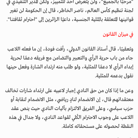
"مرحبًا بالجميع"، ولن يتعرض أحد للتمييز، ولكن المدير التنفيذي في
لجنة تنظيم كأس العالم، ناصر الخاطر، قال إن الحكومة لن تغير
قوانينها المتعلقة بالمثلية الجنسية، داعيًا الزائرين إلى "احترام ثقافتنا".
في ميزان القانون
وتعقيبًا، قال أستاذ القانون الدولي، رأفت فودة، إن ما فعله اللاعب
جاء من باب حرية الرأي والتعبير والتضامن مع فريقه دعمًا لحرية
إبداء الرأي لا دعمًا للمثلية، ولو طلب منه ارتداء الشارة وفعل حينها
نقول بدعمه للمثلية.
وعن ما إذا كان من حق النادي إجبار لاعبيه على ارتداء شارات تخالف
معتقداتهم قال، إن الانضمام لنادٍ رياضي، مثل الانضمام لنقابة أو
حزب سياسي، وعلى الفريق الالتزام بآليات النادي حيث ينص عقد
اللاعب على وجوب الاحترام الكُلي لقواعد النادي، ولا جدال في هذه
النقطة لحصوله على مستحقاته كاملة.