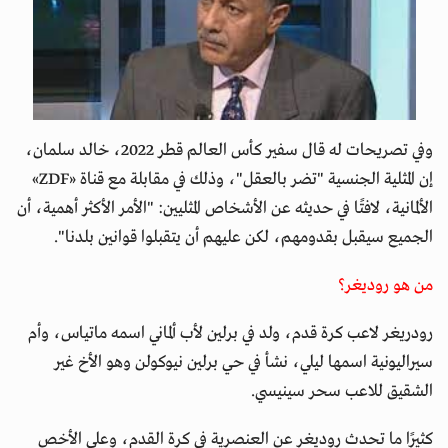
وفي تصريحات له قال سفير كأس العالم قطر 2022، خالد سلمان،
إن المثلية الجنسية "تضر بالعقل"، وذلك في مقابلة مع قناة «ZDF»
الألمانية، لافتًا في حديثه عن الأشخاص المثليين: "الأمر الأكثر أهمية، أن
الجميع سيقبل بقدومهم، لكن عليهم أن يتقبلوا قوانين بلدنا".
من هو روديغر؟
رودريغر لاعب كرة قدم، ولد في برلين لأب ألماني اسمه ماتياس، وأم
سيراليونية اسمها ليلي، نشأ في حي برلين نيوكولن وهو الأخ غير
الشقيق للاعب سحر سينيسي.
كثيرًا ما تحدث روديغر عن العنصرية في كرة القدم، وعلى الأخص