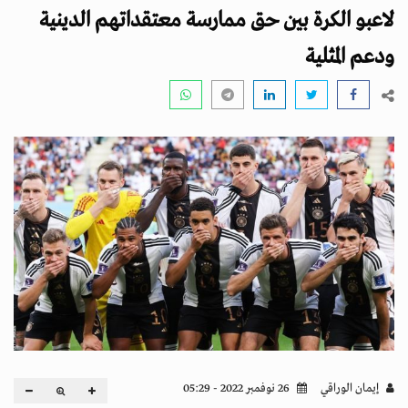
i
لاعبو الكرة بين حق ممارسة معتقداتهم الدينية
g
a
ودعم المثلية
t
i
o
n
إيمان الوراقي
26 نوفمبر 2022 - 05:29