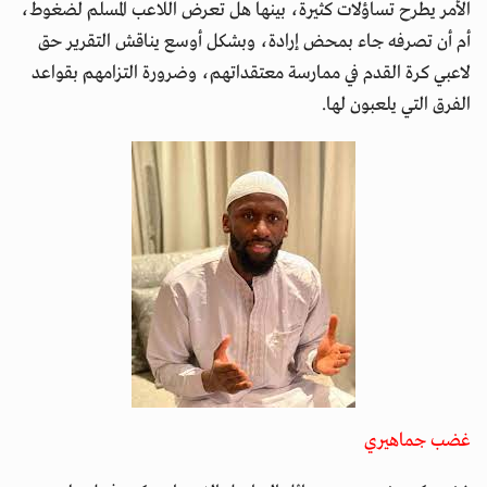
الأمر يطرح تساؤلات كثيرة، بينها هل تعرض اللاعب المسلم لضغوط،
أم أن تصرفه جاء بمحض إرادة، وبشكل أوسع يناقش التقرير حق
لاعبي كرة القدم في ممارسة معتقداتهم، وضرورة التزامهم بقواعد
الفرق التي يلعبون لها.
غضب جماهيري