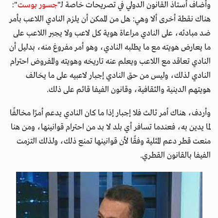
وأضاف أستاذ القانون الدولي في تصريحات خاصة لـ"
جسور بوست
":
هناك نقطة أخرى ألا وهي: هل من الممكن أن يلزم النادي اللاعب بأمر
ضد مبادئه، على النادي مراعاة هوية كل لاعب ولا يجبر اللاعب على
ما يعارض هويته مع ما يطلبه النادي، وهو أمر مفروغ منه، بدليل أن
النادي تعاقد مع اللاعب ويعلم عنه تاريخه وهويته والمفروض احترام
النادي لذلك، وليس من حق النادي إجبار لاعبيه على ما يخالف
هويتهم الدينية والثقافية، وقانون الفيفا قائم على ذلك.
وأردف، هناك أمر ثالث فلا إجبار إذا ما كان النادي يدعم أمرًا مخالفًا
لما يدين به، فعندما تسافر أي بلد لا بد من احترام قوانينها، ومن هنا
منعت قطر دعم المثلية وفقًا لأن قوانينها تمنع ذلك، ولذلك التزمت
الفيفا بالقانون القطري.