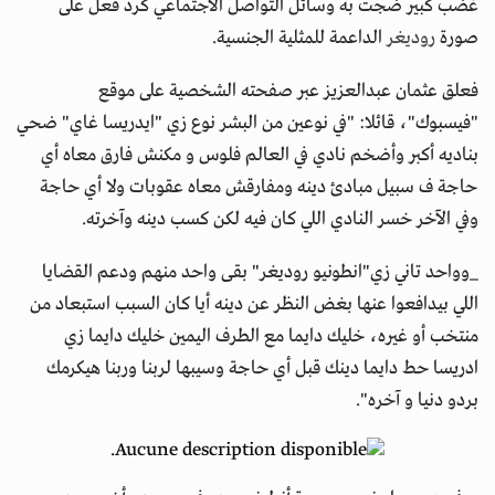
غضب كبير ضجت به وسائل التواصل الاجتماعي كرد فعل على
صورة
روديغر
الداعمة للمثلية الجنسية.
فعلق عثمان عبدالعزيز عبر صفحته الشخصية على موقع
"فيسبوك"، قائلا: "في نوعين من البشر نوع زي "ايدريسا غاي" ضحي
بناديه أكبر وأضخم نادي في العالم فلوس و مكنش فارق معاه أي
حاجة ف سبيل مبادئ دينه ومفارقش معاه عقوبات ولا أي حاجة
وفي الآخر خسر النادي اللي كان فيه لكن كسب دينه وآخرته.
_وواحد تاني زي"انطونيو روديغر" بقى واحد منهم ودعم القضايا
اللي بيدافعوا عنها بغض النظر عن دينه أيا كان السبب استبعاد من
منتخب أو غيره، خليك دايما مع الطرف اليمين خليك دايما زي
ادريسا حط دايما دينك قبل أي حاجة وسيبها لربنا وربنا هيكرمك
بردو دنيا و آخره".