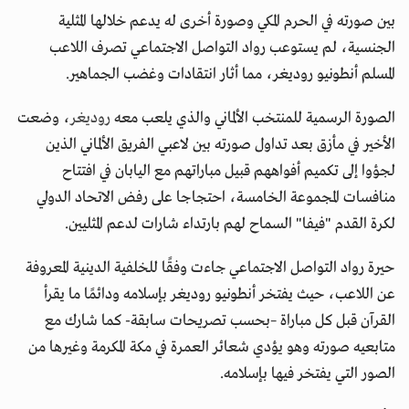
بين صورته في الحرم المكي وصورة أخرى له يدعم خلالها المثلية
الجنسية، لم يستوعب رواد التواصل الاجتماعي تصرف اللاعب
المسلم أنطونيو روديغر، مما أثار انتقادات وغضب الجماهير.
الصورة الرسمية للمنتخب الألماني والذي يلعب معه
روديغر
، وضعت
الأخير في مأزق بعد تداول صورته بين لاعبي الفريق الألماني الذين
لجؤوا إلى تكميم أفواههم قبيل مباراتهم مع اليابان في افتتاح
منافسات المجموعة الخامسة، احتجاجا على رفض الاتحاد الدولي
لكرة القدم "فيفا" السماح لهم بارتداء شارات لدعم المثليين.
حيرة رواد التواصل الاجتماعي جاءت وفقًا للخلفية الدينية المعروفة
عن اللاعب، حيث يفتخر أنطونيو روديغر بإسلامه ودائمًا ما يقرأ
القرآن قبل كل مباراة –بحسب تصريحات سابقة- كما شارك مع
متابعيه صورته وهو يؤدي شعائر العمرة في مكة المكرمة وغيرها من
الصور التي يفتخر فيها بإسلامه.