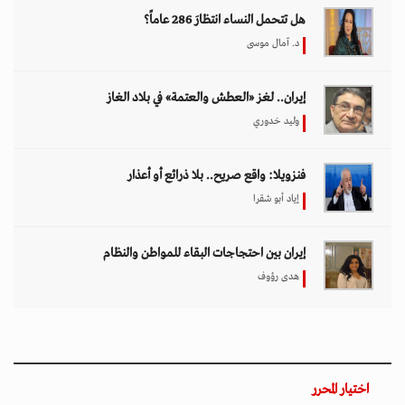
هل تتحمل النساء انتظارَ 286 عاماً؟
د. آمال موسى
إيران.. لغز «العطش والعتمة» في بلاد الغاز
وليد خدوري
فنزويلا: واقع صريح.. بلا ذرائع أو أعذار
إياد أبو شقرا
إيران بين احتجاجات البقاء للمواطن والنظام
هدى رؤوف
اختيار المحرر