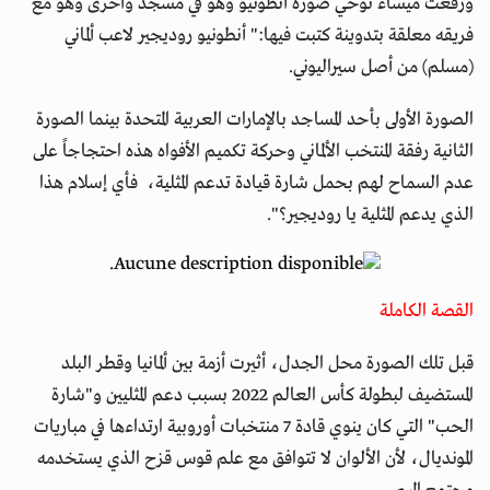
ورفعت ميساء نوحي صورة أنطونيو وهو في مسجد وأخرى وهو مع
فريقه معلقة بتدوينة كتبت فيها:" أنطونيو روديجير لاعب ألماني
(مسلم) من أصل سيراليوني.
الصورة الأولى بأحد المساجد بالإمارات العربية المتحدة بينما الصورة
الثانية رفقة المنتخب الألماني وحركة تكميم الأفواه هذه احتجاجاً على
عدم السماح لهم بحمل شارة قيادة تدعم المثلية، فأي إسلام هذا
الذي يدعم المثلية يا روديجير؟".
القصة الكاملة
قبل تلك الصورة محل الجدل، أثيرت أزمة بين ألمانيا وقطر البلد
المستضيف لبطولة كأس العالم 2022 بسبب دعم المثليين و"شارة
الحب" التي كان ينوي قادة 7 منتخبات أوروبية ارتداءها في مباريات
المونديال، لأن الألوان لا تتوافق مع علم قوس قزح الذي يستخدمه