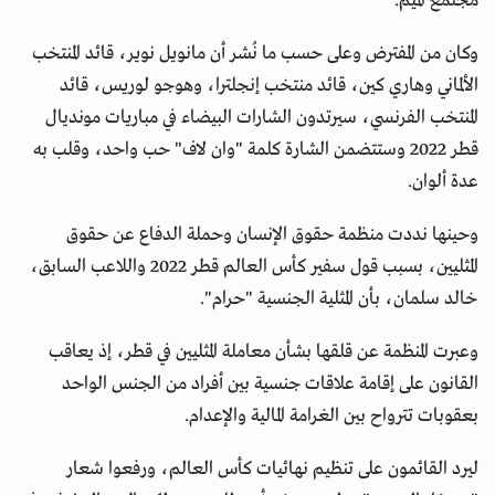
مجتمع الميم.
وكان من المفترض وعلى حسب ما نُشر أن مانويل نوير، قائد المنتخب
الألماني وهاري كين، قائد منتخب إنجلترا، وهوجو لوريس، قائد
المنتخب الفرنسي، سيرتدون الشارات البيضاء في مباريات مونديال
قطر 2022 وستتضمن الشارة كلمة "وان لاف" حب واحد، وقلب به
عدة ألوان.
وحينها نددت منظمة حقوق الإنسان وحملة الدفاع عن حقوق
المثليين، بسبب قول سفير كأس العالم قطر 2022 واللاعب السابق،
خالد سلمان، بأن المثلية الجنسية "حرام".
وعبرت المنظمة عن قلقها بشأن معاملة المثليين في قطر، إذ يعاقب
القانون على إقامة علاقات جنسية بين أفراد من الجنس الواحد
بعقوبات تترواح بين الغرامة المالية والإعدام.
ليرد القائمون على تنظيم نهائيات كأس العالم، ورفعوا شعار