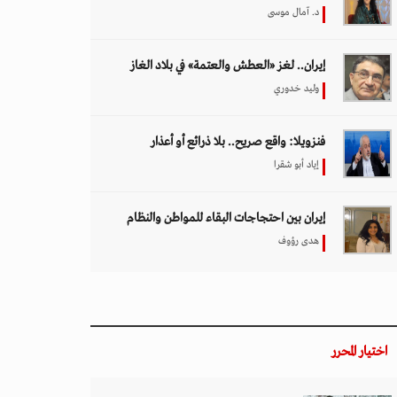
د. آمال موسى
إيران.. لغز «العطش والعتمة» في بلاد الغاز
وليد خدوري
فنزويلا: واقع صريح.. بلا ذرائع أو أعذار
إياد أبو شقرا
إيران بين احتجاجات البقاء للمواطن والنظام
هدى رؤوف
اختيار المحرر