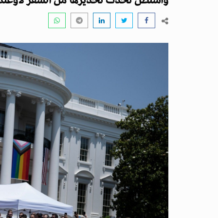
واشنطن تحدّث تحذيرها من السفر لأوغندا 