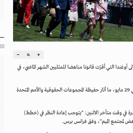
ى أوغندا التي أقرّت قانونا مناهضا للمثليين الشهر الماضي، في
ووقع الرئيس الأوغندي يوري موسيفيني على القانون في 29 مايو، ما أثار حفيظة المجموعات الحقوقية والأمم المتحدة
درة في وقت متأخر الاثنين: "يتوجب إعادة النظر في (خطط)
مناهض لمجتمع الميم"، وفق فرانس برس.