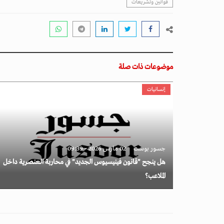
قوانين وتشريعات
موضوعات ذات صلة
إنسانيات
جسور بوست
02 مارس 2026 - 09:39
هل ينجح "قانون فينيسيوس الجديد" في محاربة العنصرية داخل
الملاعب؟