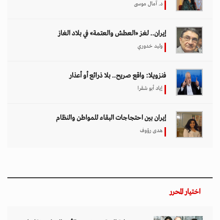
د. آمال موسى
إيران.. لغز «العطش والعتمة» في بلاد الغاز
وليد خدوري
فنزويلا: واقع صريح.. بلا ذرائع أو أعذار
إياد أبو شقرا
إيران بين احتجاجات البقاء للمواطن والنظام
هدى رؤوف
اختيار المحرر