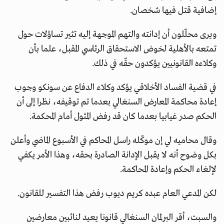
إضافية قتل فيها شخصان.
ويرى محلّلون أن إدانته والتهم الموجهة إليه تثير تساؤلات حول
تمتعه بالأهلية لخوض الاستحقاق الرئاسي المقبل، علما بأن
وكلاءه القانونيين يؤكدون حقّه في ذلك.
في قضية الفساد الأخلاقي يؤكد وكلاء الدفاع عن سونكو وجوب
إعادة محاكمة المعارض السنغالي بعدما تم توقيفه، نظرا إلى أن
الحكم صدر غيابيا بعدما كان قد رفض المثول أمام المحكمة.
وقال محاميه لي إن موكّله راسل المحاكم في الأسبوع الماضي وأعلن
بكل وضوح أنه لا يقبل الإدانة الصادرة بحقه، وهذا الأمر يكفي
لإلغاء الحكم وإعادة المحاكمة.
لكن المدعي العام عبده كريم ديوب رفض هذا التفسير للقانون.
والسبت، أقر البرلمان السنغالي قانونا يعيد لنائبين معارضين