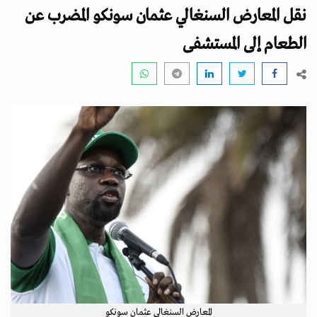
i
نقل المعارض السنغالي عثمان سونكو المضرب عن
g
a
الطعام إلى المستشفى
t
i
o
n
المعارض السنغالي عثمان سونكو