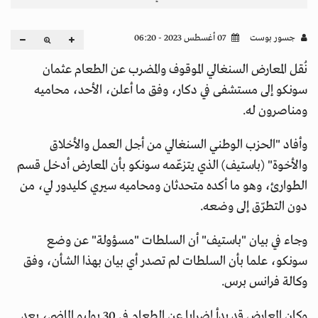
جسور بوست
07 أغسطس 2023 - 06:20
نُقل المعارض السنغالي الموقوف والمضرب عن الطعام عثمان
سونكو إلى مستشفى في دكار، وفق ما أعلن، الأحد، محاميه
ومناصرون له.
وأفاد "الحزب الوطني السنغالي من أجل العمل والأخلاق
والأخوة" (باستيف) الذي يتزعّمه سونكو بأن المعارض أدخل قسم
الطوارئ، وهو ما أكده متحدثان ومحاميه سيري كليدور لي، من
دون التطرّق إلى وضعه.
وجاء في بيان "باستيف" أن السلطات "مسؤولة" عن وضع
سونكو، علما بأن السلطات لم تصدر أي بيان بهذا الشأن، وفق
وكالة فرانس برس.
وكان المعارض قد بدأ إضرابا عن الطعام في 30 يوليو الماضي، بعد