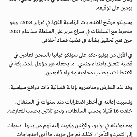
يومين على توقيفه.
وسونكو مرشّح للانتخابات الرئاسية المقرّرة في فبراير 2024، وهو
منخرط مع السلطات في صراع مرير على السلطة منذ عام 2021
حين فتح تحقيق بشأنه في قضية فساد أخلاقي.
في الأول من يونيو حكم على سونكو غيابيا بالسجن لعامين في
قضية تتعلق باعتداء جنسي، ما يجعله غير مؤهل للمشاركة في
الانتخابات، بحسب محاميه وخبراء قانونيين.
وقد ندّد المعارض ومناصروه بإدانة قضائية ذات دوافع سياسية.
وتسببت إدانته في أخطر اضطرابات منذ سنوات في السنغال،
خلفت 16 قتيلا بحسب السلطات، ونحو ثلاثين بحسب المعارضة.
وتم توقيفه في يوليو، والإثنين وجّهت إليه تهم من بينها "دعوات
إلى التمرد والتآمر"، كذلك تم حل حزبه، ما أدى احتجاجات