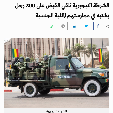
i
الشرطة النيجيرية تلقي القبض على 200 رجل
g
a
يشتبه في ممارستهم المثلية الجنسية
t
i
o
n
الشرطة النيجيرية