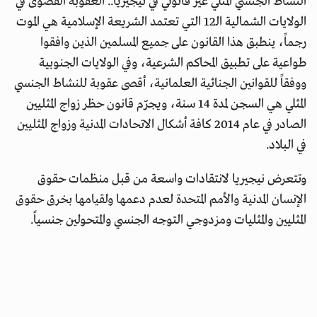
النشاط الجنسي المثلي غير قانوني في نيجيريا.. العقوبة القصوى في
الولايات الشمالية الـ12 التي تعتمد الشريعة الإسلامية هي الموت
رجماً، ينطبق هذا القانون على جميع المسلمين الذين وافقوا
طواعية على تطبيق المحاكم الشرعية، وفي الولايات الجنوبية
ووفقاً للقوانين الجنائية العلمانية، أقصى عقوبة للنشاط الجنسي
المثلي هي السجن لمدة 14 سنة، ويجرّم قانون حظر زواج المثليين
الصادر في عام 2014 كافة أشكال الاتحادات المدنية وزواج المثليين
في البلاد.
وتتعرض نيجيريا لانتقادات واسعة من قبل منظمات حقوق
الإنسان المدنية والأمم المتحدة لعدم دعمها ولقيامها بخرق حقوق
المثليين والمثليات ومزدوجي التوجه الجنسي والمتحولين جنسياً.