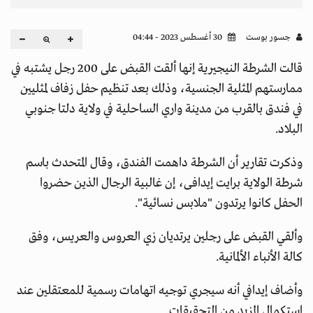
جسور بوست
30 أغسطس 2023 - 04:44
قالت الشرطة النيجيرية إنها ألقت القبض على 200 رجل يشتبه في
ممارستهم المثلية الجنسية، وذلك بعد تنظيم حفل زفاف لمثليين
في فندق بالقرب من مدينة واري الساحلية في ولاية دلتا جنوبي
البلاد.
وذكرت تقارير أن الشرطة داهمت الفندق، وقال المتحدث باسم
شرطة الولاية برايت إيدافى، إن غالبية الرجال الذين حضروا
الحفل كانوا يرتدون "ملابس نسائية".
وألقي القبض على رجلين يرتديان زي العروس والعريس، وفق
كالة الأنباء الألمانية.
وأضاف إيدافي أنه سيجري توجيه اتهامات رسمية للمعتقلين عند
استكمال المزيد من التحقيقات.