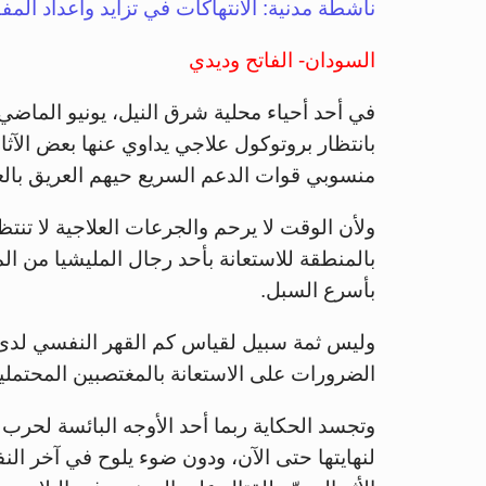
ناشطة مدنية: الانتهاكات في تزايد وأعداد ال
السودان- الفاتح وديدي
في أحد أحياء محلية شرق النيل، يونيو الماضي، 
بانتظار بروتوكول علاجي يداوي عنها بعض الآثار
منسوبي قوات الدعم السريع حيهم العريق بالع
ولأن الوقت لا يرحم والجرعات العلاجية لا تن
بالمنطقة للاستعانة بأحد رجال المليشيا من ال
بأسرع السبل.
وليس ثمة سبيل لقياس كم القهر النفسي لدى ا
الضرورات على الاستعانة بالمغتصبين المحتملين،
وتجسد الحكاية ربما أحد الأوجه البائسة لحرب
لنهايتها حتى الآن، ودون ضوء يلوح في آخر الن