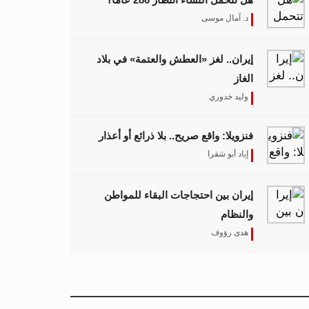
د. آمال موسى
إيران.. لغز «العطش والعتمة» في بلاد
الغاز
وليد خدوري
فنزويلا: واقع صريح.. بلا ذرائع أو أعذار
إياد أبو شقرا
إيران بين احتجاجات البقاء للمواطن
والنظام
هدى رؤوف