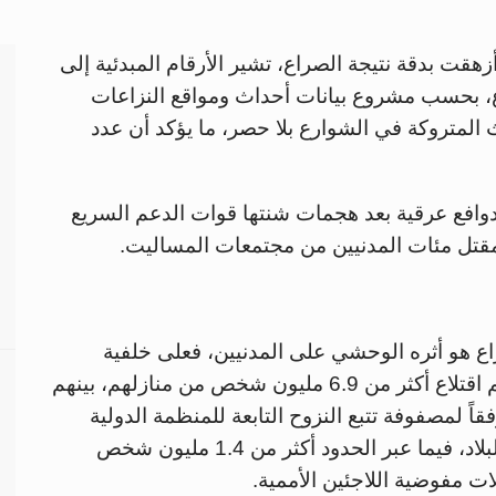
قت بدقة نتيجة الصراع، تشير الأرقام المبدئية إلى
ندلاع الصراع، بحسب مشروع بيانات أحداث ومواقع النزاعات
ث المتروكة في الشوارع بلا حصر، ما يؤكد أن عدد
وافع عرقية بعد هجمات شنتها قوات الدعم السريع
 مقتل مئات المدنيين من مجتمعات المساليت.
اع هو أثره الوحشي على المدنيين، فعلى خلفية
المعارك التي اندلعت في 15 أبريل المنصرم تم اقتلاع أكثر من 6.9 مليون شخص من منازلهم، بينهم
، وفقاً لمصفوفة تتبع النزوح التابعة للمنظمة الدولية
للهجرة، توزعوا بين 6.089 موقعا عبر ولايات البلاد، فيما عبر الحدود أكثر من 1.4 مليون شخص
 مفوضية اللاجئين الأممية.