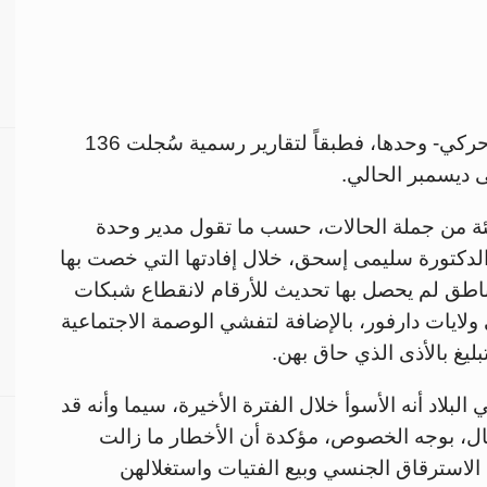
لا تقتصر المأساة على حكاية سعاد -وهو اسم حركي- وحدها، فطبقاً لتقارير رسمية سُجلت 136
 ديسمبر الحالي.
الموثقة لا تمثل أكثر من 2 في المئة من جملة الحالات، حسب ما تقول مدير وحدة
لدكتورة سليمى إسحق، خلال إفادتها التي خصت بها
مناطق لم يحصل بها تحديث للأرقام لانقطاع شبكات
لايات دارفور، بالإضافة لتفشي الوصمة الاجتماعية
ليغ بالأذى الذي حاق بهن.
لاد أنه الأسوأ خلال الفترة الأخيرة، سيما وأنه قد
طفال، بوجه الخصوص، مؤكدة أن الأخطار ما زالت
لاسترقاق الجنسي وبيع الفتيات واستغلالهن