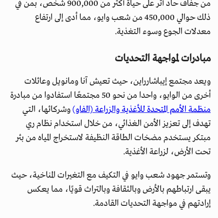
من جفاف حاد أثر على حياة أكثر من 900,000 شخص، بمن في
ذلك حوالي 450,000 من شعب وايو، مما أدى إلى ارتفاع
معدلات الجوع وسوء التغذية.
مبادرات لمواجهة التحديات
ويعد مجتمع إيباشارراين، حيث تعيش آنا ومانويل وعائلات
أخرى من الوايو، واحدا من نحو 50 مجتمعًا استفادوا من مبادرة
منظمة الأمم المتحدة للأغذية والزراعة (الفاو)
وشركائها، التي
تهدف إلى تعزيز الأمن الغذائي، من خلال استخدام نظام ري
مبتكر يستخدم مضخات الطاقة النظيفة لاستخراج المياه من بئر
تحت الأرض، لزراعة الأغذية.
وتستمر جهود شعب وايو في التكيف مع التغيرات المناخية، حيث
يبقى ارتباطهم بالأرض وبالثقافة وبالتراث قويًا، مما يعكس
إرادتهم في مواجهة التحديات القادمة.