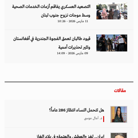
التصعيد العسكري يفاقم أزمات الخدمات الصحية
وسط موجات نزوح جنوب لبنان
11 مارس 2026 - 10:26
قيود طالبان تعمق الفجوة الجندرية في أفغانستان
وتثير تحذيرات أممية
09 مارس 2026 - 14:09
مقالات
هل تتحمل النساء انتظارَ 286 عاماً؟
د. آمال موسى
إيران.. لغز «العطش والعتمة» في بلاد الغاز