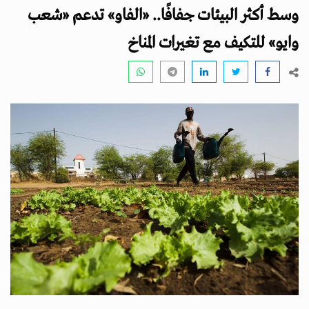
i
وسط أكثر البيئات جفافًا.. «الفاو» تدعم «شعب
g
a
وايو» للتكيف مع تغيرات المناخ
t
i
o
n