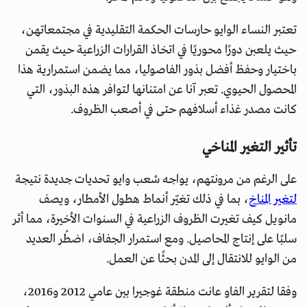
تعتبر النساء الوايو حارسات الحكمة التقليدية في مجتمعاتهن،
حيث يلعبن دورًا محوريًا في اتخاذ القرارات الزراعية حيث يقمن
باختيار وحفظ أفضل بذور الفاصوليا، مما يضمن استمرارية هذا
المحصول الحيوي. تعبر آنا عن امتنانها لتوافر هذه البذور، التي
كانت مصدر غذاء أسلافهم حتى في أصعب الظروف.
تأثير التغير المناخي
على الرغم من مرونتهم، يواجه شعب وايو تحديات جديدة نتيجة
لتغير المناخ
، بما في ذلك تغيّر أنماط هطول الأمطار، ويصف
مانويل كيف تغيرت الظروف الزراعية في السنوات الأخيرة، مما أثر
سلبًا على إنتاج المحاصيل. ومع استمرار الجفاف، اضطُر العديد
من الوايو للانتقال إلى المدن بحثًا عن العمل.
وفقا لتقرير الفاو عانت منطقة غوجيرا بين عامي 2012 و2016،