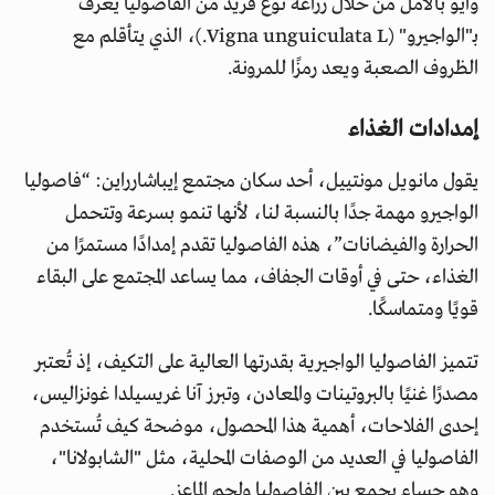
وايو بالأمل من خلال زراعة نوع فريد من الفاصوليا يُعرف
بـ"الواجيرو" (Vigna unguiculata L.)، الذي يتأقلم مع
الظروف الصعبة ويعد رمزًا للمرونة.
إمدادات الغذاء
يقول مانويل مونتييل، أحد سكان مجتمع إيباشارراين: “فاصوليا
الواجيرو مهمة جدًا بالنسبة لنا، لأنها تنمو بسرعة وتتحمل
الحرارة والفيضانات”، هذه الفاصوليا تقدم إمدادًا مستمرًا من
الغذاء، حتى في أوقات الجفاف، مما يساعد المجتمع على البقاء
قويًا ومتماسكًا.
تتميز الفاصوليا الواجيرية بقدرتها العالية على التكيف، إذ تُعتبر
مصدرًا غنيًا بالبروتينات والمعادن، وتبرز آنا غريسيلدا غونزاليس،
إحدى الفلاحات، أهمية هذا المحصول، موضحة كيف تُستخدم
الفاصوليا في العديد من الوصفات المحلية، مثل "الشابولانا"،
وهو حساء يجمع بين الفاصوليا ولحم الماعز.