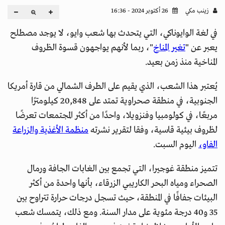
زينب مكي
26 أكتوبر 2024 - 16:36
في لغة الوايوناكي، التي يتحدث بها شعب وايو، لا يوجد مصطلح
يعبر عن "
تغير المناخ
"، ربما لأنهم يواجهون قسوة الظروف
المناخية منذ زمن بعيد.
يُعتبر هذا الشعب، الذي يقيم على الطرف الشمالي من قارة أمريكا
الجنوبية، في منطقة صحراوية تمتد على 20,848 كيلومترًا
مربعًا، في كولومبيا وفنزويلا، واحدًا من أكثر المجتمعات تعرضًا
لظروف بيئية قاسية، وفقا لتقرير نشرته
منظمة الأغذية والزراعة
الفاو،
اليوم السبت.
تتميز منطقة غوجيرا، التي تجمع بين الغابات الجافة ورمال
الصحراء ومياه البحر الكاريبي الزرقاء، بأنها واحدة من أكثر
البيئات جفافًا في المنطقة، حيث تسجل درجات حرارة تتراوح بين
35 و40 درجة مئوية على مدار السنة. ومع ذلك، يتمسك شعب