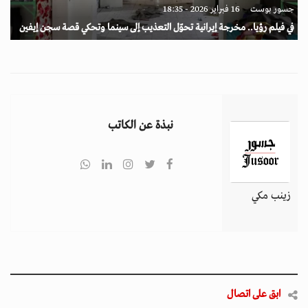
جسور بوست
16 فبراير 2026 - 18:35
في فيلم رؤيا.. مخرجة إيرانية تحوّل التعذيب إلى سينما وتحكي قصة سجن إيفين
نبذة عن الكاتب
زينب مكي
ابق على اتصال