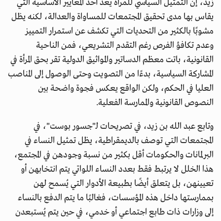
زيد، إن التمثيل السياسي للمرأة يعد أحد المعايير الأساسية التي
يقاس بها مدى تحقيق المجتمعات للمساواة والعدالة، لكنه يظل
مشوبًا بالكثير من التحديات التي تكشف عن استمرار التمييز
وعدم تكافؤ الفرص رغم التقدم التشريعي، فمن الناحية
القانونية، باتت معظم الدساتير والمواثيق الدولية تقر بحق المرأة في
المشاركة السياسية، بدءًا من التصويت وحتى الوصول إلى المناصب
العليا في الحكم، ولكن الواقع يعكس فجوة واضحة بين
النصوص القانونية والممارسة الفعلية.
وتابع عبد الله بن زيد، في تصريحات لـ"جسور بوست"، في
المجتمعات التي توصف بالديمقراطية، يظل تمثيل النساء في
البرلمانات والحكومات أقل بكثير من نسبة وجودهن في المجتمع،
هذا الخلل لا يرتبط فقط بعدد النساء اللواتي يتم انتخابهن أو
تعيينهن، بل يتعلق أيضًا بطبيعة الأدوار التي يُسمح لهن
بممارستها داخل هذه المؤسسات، فغالبًا ما يتم الدفع بالنساء
إلى وزارات ذات طابع اجتماعي أو خدمي، في حين يتم يُستبعدن