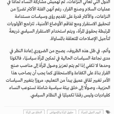
الدول التي تعاني النزاعات، تم تهميش مشاركة النساء تمامًا في
عمليات السلام وصنع القرار، رغم أنهن الفئة الأكثر تضررًا من
النزاعات، والأكثر قدرة على تقديم رؤى وسياسات مستدامة
لتحقيق الاستقرار ومع تفاقم الأوضاع الأمنية، تتراجع الأولويات
المرتبطة بحقوق المرأة، ويتم استخدام الاستقرار السياسي ذريعةً
لتأجيل الإصلاحات المتعلقة بالمساواة.
وأتم، في ظل هذه الظروف، يصبح من الضروري إعادة النظر في
مدى نجاعة السياسات الحالية في تمكين المرأة سياسيًا، فالكوتا
وحدها لا تكفي إذا لم يتم تعزيز وصول المرأة إلى مناصب صنع
القرار بناءً على الكفاءة والاستحقاق كما يجب أن يصاحب هذا
الأمر تغيير ثقافي عميق يبدأ من التعليم، مرورًا بتغيير السياسات
الحزبية، وصولًا إلى خلق بيئة سياسية شاملة تستوعب النساء
كقياديات وليس رقمًا تكميليًا في النظام السياسي.
اليوم الدولي للمرأة
حقوق المرأة والإجهاض
الدفاع عن المرأة