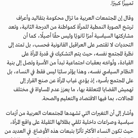
تمييزًا كبيرًا.
وقال إن المجتمعات العربية ما تزال محكومة بتقاليد وأعراف
ترسّخ الصورة النمطية للمرأة كمواطنة من الدرجة الثانية، وتعد
مشاركتها السياسية أمرًا ثانويًا وليس حقًا أصيلًا، كما أن
التحديات لا تقتصر على العراقيل القانونية فحسب، بل تمتد إلى
نظرة المجتمع نفسه، حيث يتم التشكيك في قدرة المرأة على
القيادة، وتُواجَه بعقبات اجتماعية تبدأ من الأسرة وتصل إلى بنية
النظام السياسي نفسه، وهذا يؤثر سلبًا ليس فقط في النساء، بل
على المجتمع بأسره، إذ يؤدي غياب المرأة عن صنع القرار إلى
تهميش القضايا المتعلقة بها، ما يعزز عدم المساواة في مختلف
المجالات، بما فيها الاقتصاد والتعليم والصحة.
وأشار إلى أن التغيرات التي تشهدها المجتمعات العربية من أزمات
سياسية وصراعات داخلية تلقي بظلالها الثقيلة على واقع المرأة،
حيث تكون النساء الأكثر تأثرًا بتبعات هذه الأوضاع. في العديد من