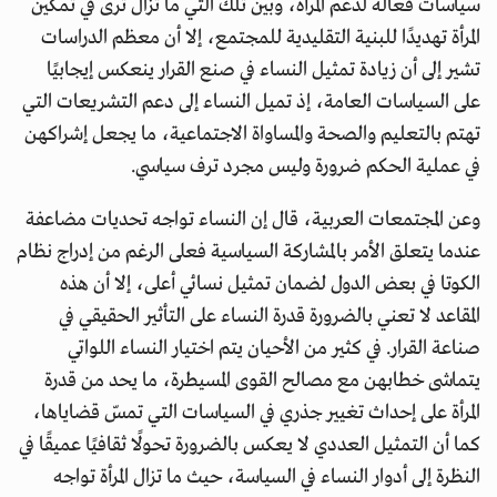
سياسات فعالة لدعم المرأة، وبين تلك التي ما تزال ترى في تمكين
المرأة تهديدًا للبنية التقليدية للمجتمع، إلا أن معظم الدراسات
تشير إلى أن زيادة تمثيل النساء في صنع القرار ينعكس إيجابيًا
على السياسات العامة، إذ تميل النساء إلى دعم التشريعات التي
تهتم بالتعليم والصحة والمساواة الاجتماعية، ما يجعل إشراكهن
في عملية الحكم ضرورة وليس مجرد ترف سياسي.
وعن المجتمعات العربية، قال إن النساء تواجه تحديات مضاعفة
عندما يتعلق الأمر بالمشاركة السياسية فعلى الرغم من إدراج نظام
الكوتا في بعض الدول لضمان تمثيل نسائي أعلى، إلا أن هذه
المقاعد لا تعني بالضرورة قدرة النساء على التأثير الحقيقي في
صناعة القرار. في كثير من الأحيان يتم اختيار النساء اللواتي
يتماشى خطابهن مع مصالح القوى المسيطرة، ما يحد من قدرة
المرأة على إحداث تغيير جذري في السياسات التي تمسّ قضاياها،
كما أن التمثيل العددي لا يعكس بالضرورة تحولًا ثقافيًا عميقًا في
النظرة إلى أدوار النساء في السياسة، حيث ما تزال المرأة تواجه