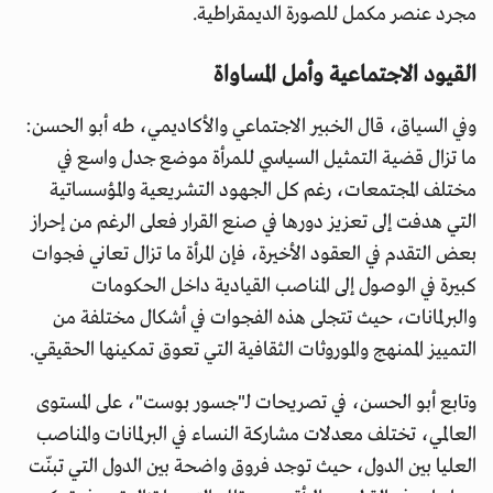
مجرد عنصر مكمل للصورة الديمقراطية.
القيود الاجتماعية وأمل المساواة
وفي السياق، قال الخبير الاجتماعي والأكاديمي، طه أبو الحسن:
ما تزال قضية التمثيل السياسي للمرأة موضع جدل واسع في
مختلف المجتمعات، رغم كل الجهود التشريعية والمؤسساتية
التي هدفت إلى تعزيز دورها في صنع القرار فعلى الرغم من إحراز
بعض التقدم في العقود الأخيرة، فإن المرأة ما تزال تعاني فجوات
كبيرة في الوصول إلى المناصب القيادية داخل الحكومات
والبرلمانات، حيث تتجلى هذه الفجوات في أشكال مختلفة من
التمييز الممنهج والموروثات الثقافية التي تعوق تمكينها الحقيقي.
وتابع أبو الحسن، في تصريحات لـ"جسور بوست"، على المستوى
العالمي، تختلف معدلات مشاركة النساء في البرلمانات والمناصب
العليا بين الدول، حيث توجد فروق واضحة بين الدول التي تبنّت