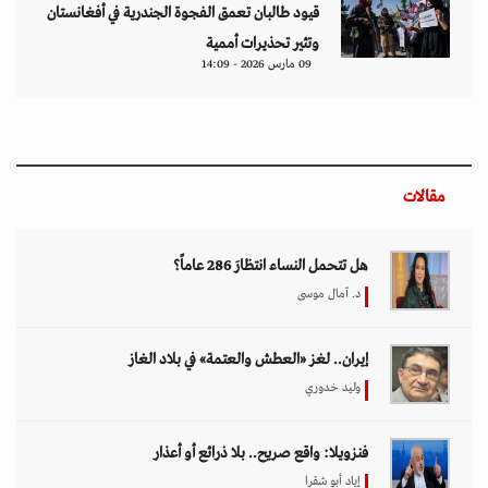
قيود طالبان تعمق الفجوة الجندرية في أفغانستان
وتثير تحذيرات أممية
09 مارس 2026 - 14:09
مقالات
هل تتحمل النساء انتظارَ 286 عاماً؟
د. آمال موسى
إيران.. لغز «العطش والعتمة» في بلاد الغاز
وليد خدوري
فنزويلا: واقع صريح.. بلا ذرائع أو أعذار
إياد أبو شقرا