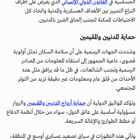
الحساسية في
القانون الدولي الإنساني
الذي يفرض على أطراف
النزاع التمييز بين الأهداف العسكرية والمدنية واتخاذ كل
الاحتياطات الممكنة لتجنب إلحاق الضرر بالمدنيين.
حماية المدنيين والمقيمين
وشددت الجهات الرسمية على أن سلامة السكان تمثل أولوية
قصوى، داعية الجمهور إلى استقاء المعلومات من المصادر
الرسمية وتجنب الشائعات، في ظل ما قد يرافق مثل هذه
الأحداث من قلق عام ومعلومات غير دقيقة تزيد من التوتر
المجتمعي.
وتؤكد المواثيق الدولية أن
حماية أرواح المدنيين والمقيمين
والزوار
مسؤولية أساسية على عاتق الدول، سواء من خلال أنظمة الدفاع
أو خطط الطوارئ والإغاثة السريعة.
وتأتي هذه التطورات في سياق تصعيد عسكري أوسع في المنطقة،