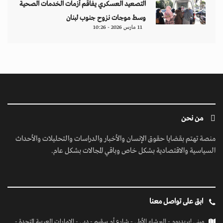
التصعيد العسكري يفاقم أزمات الخدمات الصحية
وسط موجات نزوح جنوب لبنان
11 مارس 2026 - 10:26
من نحن
منصة تهتم بقضايا حقوق الإنسان والأخبار والدراسات والتحليلات والأحداث
السياسية والاقتصادية بشكل خاص وباقي المجالات بشكل عام.
ابق على تواصل معنا
مبنى إيريديوم - البرشاء الأولى - شارع أم سقيم - دبي - الإمارات العربية المتحدة -