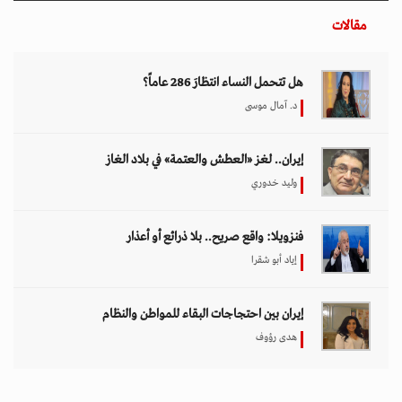
مقالات
هل تتحمل النساء انتظارَ 286 عاماً؟
د. آمال موسى
إيران.. لغز «العطش والعتمة» في بلاد الغاز
وليد خدوري
فنزويلا: واقع صريح.. بلا ذرائع أو أعذار
إياد أبو شقرا
إيران بين احتجاجات البقاء للمواطن والنظام
هدى رؤوف