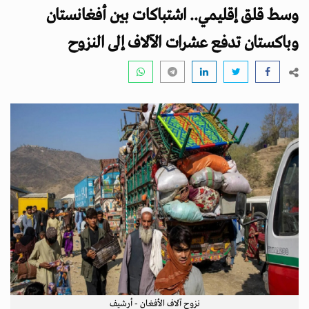
i
وسط قلق إقليمي.. اشتباكات بين أفغانستان
g
a
وباكستان تدفع عشرات الآلاف إلى النزوح
t
i
o
n
نزوح آلاف الأفغان - أرشيف