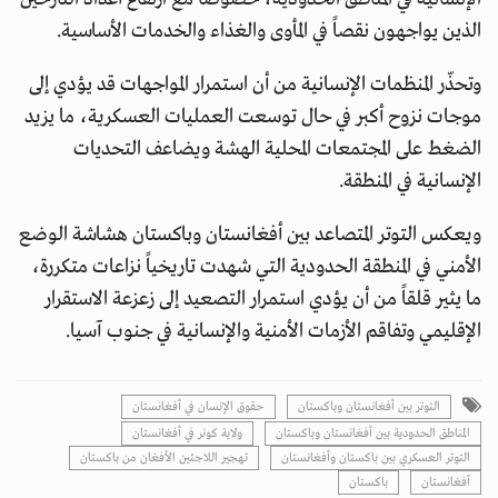
الذين يواجهون نقصاً في المأوى والغذاء والخدمات الأساسية.
وتحذّر المنظمات الإنسانية من أن استمرار المواجهات قد يؤدي إلى
موجات نزوح أكبر في حال توسعت العمليات العسكرية، ما يزيد
الضغط على المجتمعات المحلية الهشة ويضاعف التحديات
الإنسانية في المنطقة.
ويعكس التوتر المتصاعد بين أفغانستان وباكستان هشاشة الوضع
الأمني في المنطقة الحدودية التي شهدت تاريخياً نزاعات متكررة،
ما يثير قلقاً من أن يؤدي استمرار التصعيد إلى زعزعة الاستقرار
الإقليمي وتفاقم الأزمات الأمنية والإنسانية في جنوب آسيا.
التوتر بين أفغانستان وباكستان
حقوق الإنسان في أفغانستان
المناطق الحدودية بين أفغانستان وباكستان
ولاية كونر في أفغانستان
التوتر العسكري بين باكستان وأفغانستان
تهجير اللاجئين الأفغان من باكستان
أفغانستان
باكستان