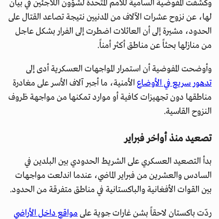
وكشفت المفوضية السامية للأمم المتحدة لشؤون اللاجئين في بيان
لها، عن نزوح عشرات الآلاف من المدنيين نتيجة تصاعد القتال على
الحدود، مشيرة إلى أن العائلات اضطرت إلى الفرار بشكل عاجل
من منازلها بحثاً عن مناطق أكثر أمناً.
وأوضحت المفوضية أن استمرار المواجهات العسكرية أدى إلى
تدهور سريع في الأوضاع
الأمنية، ما أجبر آلاف الأسر على مغادرة
مناطقها دون تجهيزات كافية أو موارد تمكنها من مواجهة ظروف
النزوح القاسية.
تصعيد منذ أواخر فبراير
بدأ التصعيد العسكري على الشريط الحدودي بين البلدين في
السادس والعشرين من فبراير الماضي، عندما اندلعت مواجهات
بين القوات الأفغانية والباكستانية في مناطق متفرقة من الحدود.
ردّت باكستان لاحقاً بشن غارات جوية على
مواقع داخل الأراضي