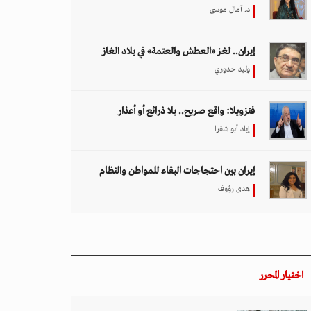
د. آمال موسى
إيران.. لغز «العطش والعتمة» في بلاد الغاز
وليد خدوري
فنزويلا: واقع صريح.. بلا ذرائع أو أعذار
إياد أبو شقرا
إيران بين احتجاجات البقاء للمواطن والنظام
هدى رؤوف
اختيار المحرر