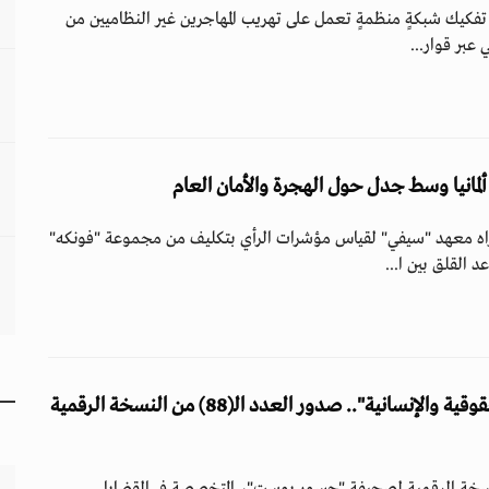
تفكيك شبكةٍ منظمةٍ تعمل على تهريب المهاجرين غير النظاميين من
 عبر قوار...
ألمانيا وسط جدل حول الهجرة والأمان العام
 معهد "سيفي" لقياس مؤشرات الرأي بتكليف من مجموعة "فونكه"
د القلق بين ا...
"تناول أبرز القضايا الحقوقية والإنسانية".. صدور العدد الـ(88) من النسخة الرقمية