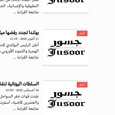
صدر العدد 
الحقوقية والإنسانية، الخ
متابعة القراءة ...
بولندا تجدد رفضها ميث
أخبار
11 أكتوبر 2025 - 11:19
أعلن الرئيس البولندي الم
الهجرة واللجوء الأوروبي،
متابعة القراءة ...
السلطات اليونانية تنقذ 165 مهاجراً في 3 عمليات منفصلة خلال 24 س
أخبار
18 أغسطس 2025 - 10:50
نفذت قوات خفر السواحل ال
والعشرين الماضية، أسفرت عن ن
متابعة القراءة ...