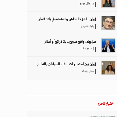
د. آمال موسى
إيران.. لغز «العطش والعتمة» في بلاد الغاز
وليد خدوري
فنزويلا: واقع صريح.. بلا ذرائع أو أعذار
إياد أبو شقرا
إيران بين احتجاجات البقاء للمواطن والنظام
هدى رؤوف
اختيار المحرر