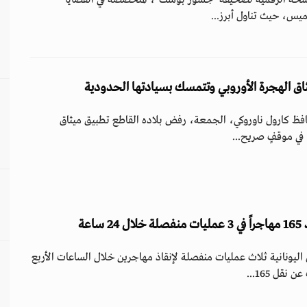
الـ(88) من النسخة الرقمية لصحيفة "جسور بوست"، المتخصصة في القضايا
ميس، حيث تناول أبرز...
اق الهجرة الأوروبي وتتمسك بسيادتها الحدودية
حافظ كارول ناوروكي، الجمعة، رفض بلاده القاطع تطبيق ميثاق
 في موقفٍ صريح...
اعة
يونانية ثلاث عمليات منفصلة لإنقاذ مهاجرين خلال الساعات الأربع
قل 165...