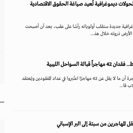
تحولات ديموغرافية تُعيد صياغة الحقوق الاقتصادية
رافية جديدة ستقلب أولوياته رأسًا على عقب، بعد أن أصبحت
لأرض ذروته خلال هذ...
بالة السواحل الليبية
أعلنت المنظمة الدولية للهجرة أن ما لا يقل عن 42 مهاجرًا اعتُبروا في عداد المفقودين ويُعتقد
ب قا...
 المهاجرين من سبتة إلى البر الإسباني