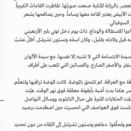
ر. بالرزانة الملكية صنعت صورتَها. تقاطرت القاماتُ الكبيرةُ
البيت الأبيض يعتبر لقاءَه معها وساماً. وحين يصافحها يشعر
السوفياتي.
 للاستقالة والوداع. ذاتَ يوم دخل توني بلير الأربعيني
سِه قبل ولادته بقليل، وكان اسمُه ونستون تشرشل. أطلَّ عشبُ
سيدة الابتسامة التي لا تشبه إلا نفسها. مع سيدة الألوان
مستفز. والأصفر الصارخ. والفساتين التي تلعب على أطراف
اقة مع العراقة. لم تلتحق بالموضة. كانت الموضة تراقبها وتتعلَّم.
صر. هكذا بدت أشبهَ بأيقونة معلقة فوق نهر الوقت. هبَّت
ت الحكايات المثيرة على حبال التابلويد ووسائل التواصل
لعة. جلست فوق العواصف التي انحسرت حين اصطدمت برصيد
َهم وتحلَّقوا. دعاهم ونستون تشرشل إلى اللقاء من دون تحديد