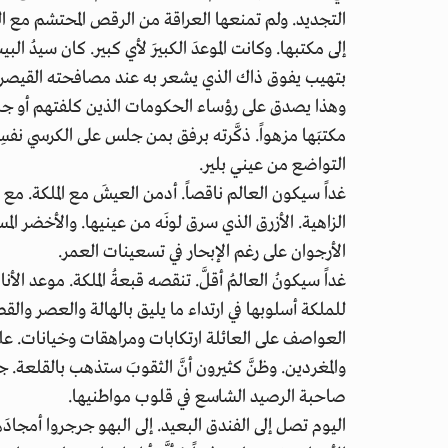
التجديد. ولم تمنعها العراقة من الرقص المحتشم مع العص
إلى مكتبها. وكانت الموعدَ الكبيرَ لأي كبير. كان سيدُ 
بتهيب يفوق ذاك الذي يشعر به عند مصافحته القيصر 
وهذا يصدق على رؤساء الحكومات الذين كلفتهم أو جاءوا
مكتبَها مزهواً. ذكَّرته برفق بمن جلس على الكرسي نف
التواضع من عيني بلير.
غداً سيكون العالم ناقصاً. أدمن العيشَ مع الملكة. مع 
الزاهية. الأزرق الذي سرق لونَه من عينيها. والأخضر ال
الأرجوان على رغم الإبحار في تسعينات العمر.
غداً سيكونُ العالمُ أقلَّ. تنقصه قبعةُ الملكة. موعد الأن
للملكة أسلوبها في ارتداء ما يليق بالهالة والعصر والق
العواصف على العائلة ارتكابات ومراهقات وخيانات. علق
والمغردين. وظنَّ كثيرون أنَّ الثقوبَ ستذهب بالق
صاحبة الرصيد الشاسع في قلوب مواطنيها.
اليوم تصل إلى الفندق البعيد. إلى البهو جرجروا أمجاد