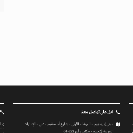
ابق على تواصل معنا
ا
مبنى إيريديوم - البرشاء الأولى - شارع أم سقيم - دبي - الإمارات
ل
العربية المتحدة - مكتب رقم 222-01