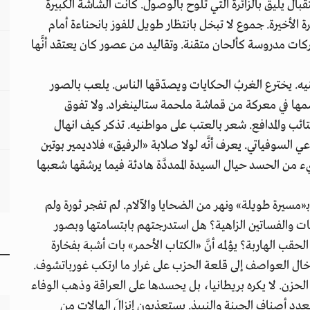
تقبال يليق بالزائرة التي تلوح بالوصول. كانت الشاشة الكبيرة
رة الأخيرة. جموع لا تبخل بانتظار طويل للفوز بانحناءة أمام
ركات مدروسة كألحان متقنة. وتقاليد من عصور كان يعتقد أنَّها
ه. يخترع الغربُ الحكايات ويصدّقها الناس. يلعب بالصور
سمها في معركة من قماشة ملحمة ستالينغراد. ولا تفوق
تائب والمدافع. شعر بالعتب على مواطنيه. تذكر كيف انهال
السوفياتي. يعرف أنَّه لولا صلابة «الرفيق» فلاديمير بوتين
 من الحسد حيال السيدة الممددَّة هادئة فيما يرشقها شعبها
ـ«مسيرة طويلة» ونهر من الضحايا والآلام. لم تفجر ثورة ولم
عات والفساتين الزاهية؟ هل استدرجتهم بابتسامتها وبصور
لحقب الهاربة؟ يؤلمه أنَّ «الكتاب الأحمر» بات أشبهَ بفخارة
دخال العواصف إلى قلعة الحزب على غرار ما ارتكب غورباتشوف.
لحزن. لا يكره بريطانيا، بل يحسدها على العراقة وذهب الوفاء
تعدد أصناف الجبنة والنبيذ. يستعذبون إنزالَ الهالات من