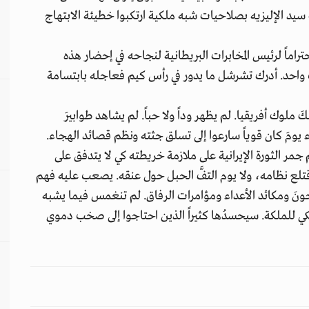
سيد الإليزيه بصلاحيات شبه ملكية ارتكبوا خطيئة الابتهاج
حتراماً لرئيس المخابرات البريطانية لنجاحه في إحضار هذه
ت واحد. أدرك تشرشل ما يدور في رأس كيم فعاجله بابتسامة
ملوك أفريقيا. لم يظهر وداً ولا حباً. لم يشاهد طوابيرَ
ء يومَ كان قوياً سارعوا إلى تسلق جثته ونظم قصائد الهجاء.
غم جمر الثورة الإيرانية على ملازمة خريطته كي لا يتدفق على
تلع نظامه، ولا يوم التفَّ الحبل حول عنقه. يصعب عليه فهم
لسجونَ ومكائد الأعداء ومؤامرات الرفاق. لم تنغمس فيما يشبه
لملكي للملكة. سيحسدُها كثيراً الذين احتاجوا إلى صخب دموي