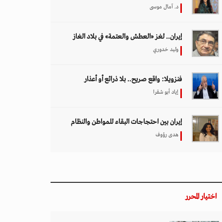
د. آمال موسى
إيران.. لغز «العطش والعتمة» في بلاد الغاز
وليد خدوري
فنزويلا: واقع صريح.. بلا ذرائع أو أعذار
إياد أبو شقرا
إيران بين احتجاجات البقاء للمواطن والنظام
هدى رؤوف
اختيار المحرر