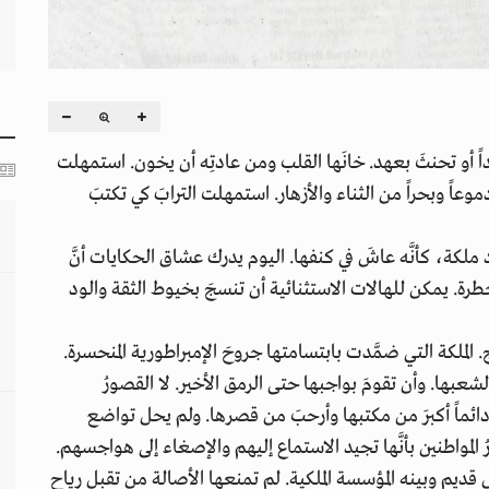
ً أو تحنثَ بعهد. خانَها القلب ومن عادتِه أن يخون. استمهلت
ودموعاً وبحراً من الثناء والأزهار. استمهلت الترابَ كي تكتبَ
لكة، كأنَّه عاشَ في كنفها. اليوم يدرك عشاق الحكايات أنَّ
ة. يمكن للهالات الاستثنائية أن تنسجَ بخيوط الثقة والود
الملكة التي ضمَّدت بابتسامتها جروحَ الإمبراطورية المنحسرة.
 أن تعطيَ عمرَها لشعبها. وأن تقومَ بواجبها حتى الرمق الأخير. لا القصورُ
 دائماً أكبرَ من مكتبها وأرحبَ من قصرها. ولم يحل تواضع
لمواطنين بأنَّها تجيد الاستماع إليهم والإصغاء إلى هواجسهم.
كل قديم وبينه المؤسسة الملكية. لم تمنعها الأصالة من تقبل رياح