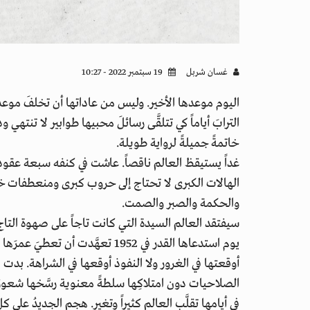
غسان شربل
19 سبتمبر 2022 - 10:27
اليوم موعدها الأخير. وليس من عاداتها أن تخلفَ موعدا
الترابَ أياماً كي تتلقَّى رسائلَ محبيها طوابير لا تنتهي 
خاتمةً جميلةً لرواية طويلة.
غداً يستيقظ العالم ناقصاً. عاشت في كنفه سبعة عقود م
الهالات الكبرى لا تحتاج إلى حروب كبرى ومنعطفات خطر
والحكمة والصبر والصمت.
سيفتقد العالم السيدة التي كانت تاجاً على صهوة التاج. 
يوم استدعاها القدر في 1952 تعهَّدت
أوقعتها في الغرور ولا النفوذ أوقعها في الشراهة. بدت
الصلاحيات دون امتلاكِها سلطةً معنوية رسَّخها شعورُ ا
في أيامها تقلَّب العالم كثيراً وتغير. هجم الجديدُ على 