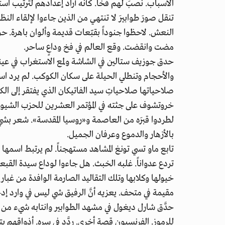
الأسباب. نصبَ لهم فخاً. كأنَّه أراد إعدادهم لترتيب اس
تنقل صورَ طوابيرَ لا تنتهي من الذين جاءوا لإلقاء النظ
النعش. لاحظوا جنوداً بقبّعات قديمة وألوان باهرة. ح
مضت وانقضت. وقع العالم في فخ وداعٍ ساحر.
حدق جوزيف ستالين في الشاشة ولمع الاستغراب في عيني
والأحجام وتنطلي الحيلة على سكان الكوكب. لم يرد ا
صلاحياتها صلاحياتِ سيد الفاتيكان الذي يفتقر إلى الك
خروتشوف على جثته في المؤتمر العشرين للحزب الشيوعي 
لطردوا قبرَه من العاصمة و«روسيا المقدسة». شعر بشيء
بالأزهار والدموع وعرفان الجميل.
تابع ماو تسي تونغ المشاهد مستهجناً. لم يرتبط اسمها ب
تردع عدواناً. غلبه الخبث. هل جاءوا لوداع سيدة القب
خيولها وكلابها وتلك التقاليد الصارمة الوافدة من غبار ا
مقيمة في متحف. يعزيه أنَّ الرفيق شي ليس في وارد إ
حدَّق شارل ديغول في مشهد الطوابير وانتابه شيء من ا
للرموز. الفرنسيون قصة أخرى. ردَّد في سره. أذواقهم ب