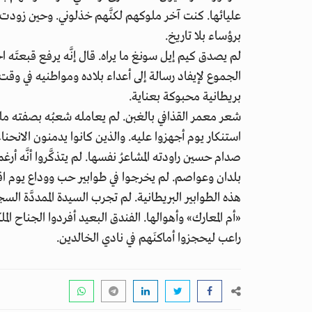
عليائها. كنت آخر ملوكهم لكنَّهم خذلوني. وحين زودت 
برؤساء بلا تاريخ.
لم يصدق كيم إيل سونغ ما يراه. قال إنَّه يرفع قبعتَه ا
الجموع لإيفاد رسالة إلى أعداء بلاده ومواطنيه في وق
بريطانية محبوكة بعناية.
شعر معمر القذافي بالغبن. لم يعامله شعبُه بصفته ملكَ 
استنكار يوم أجهزوا عليه. والذين كانوا يدمنون الانحنا
صدام حسين راودته المشاعرُ نفسها. لم يتذكَّروا أنَّه أر
بلدان وعواصم. لم يخرجوا في طوابير حب ووداع يوم اق
هذه الطوابير البريطانية. لم تجرب السيدة الممددَّة ا
«أم المعارك» وأهوالها. الفندق البعيد أفردوا الجناح ا
راعب ليحجزوا أماكنَهم في نادي الخالدين.