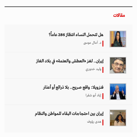
مقالات
هل تتحمل النساء انتظارَ 286 عاماً؟
د. آمال موسى
إيران.. لغز «العطش والعتمة» في بلاد الغاز
وليد خدوري
فنزويلا: واقع صريح.. بلا ذرائع أو أعذار
إياد أبو شقرا
إيران بين احتجاجات البقاء للمواطن والنظام
هدى رؤوف