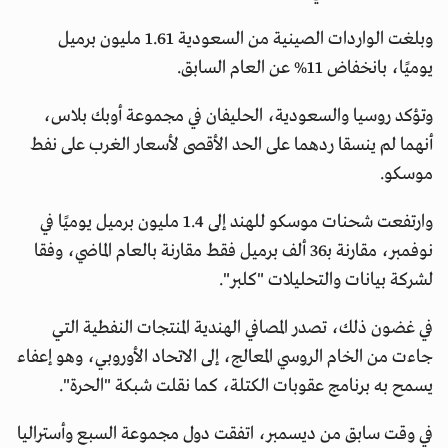
وبلغت الواردات الصينية من السعودية 1.61 مليون برميل
يوميًا، بانخفاض 11% عن العام السابق.
وتؤكد روسيا والسعودية، الحليفان في مجموعة أوبك بلاس،
أنهما لم ينسقا ردهما على الحد الأقصى لأسعار الغرب على نفط
موسكو.
وارتفعت شحنات موسكو للهند إلى 1.4 مليون برميل يوميًا في
نوفمبر، مقارنة بـ36 ألف برميل فقط مقارنة بالعام الماضي، وفقا
لشركة بيانات والتحليلات "كلبر".
في غضون ذلك، تصدر المصافي الهندية المنتجات النفطية التي
جاءت من الخام الروسي المعالج، إلى الاتحاد الأوروبي، وهو إعفاء
يسمح به برنامج عقوبات الكتلة، كما نقلت شبكة "الحرة".
في وقت سابق من ديسمبر، اتفقت دول مجموعة السبع وأستراليا