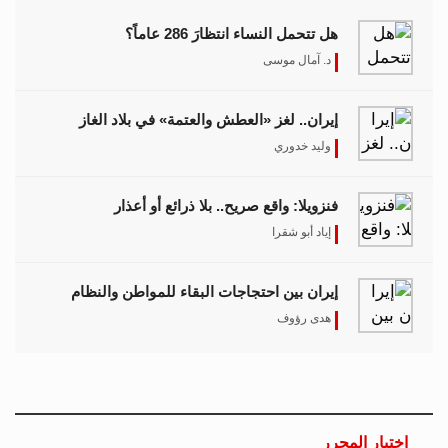
هل تتحمل النساء انتظارَ 286 عاماً؟
د. آمال موسى
إيران.. لغز «العطش والعتمة» في بلاد الغاز
وليد خدوري
فنزويلا: واقع صريح.. بلا ذرائع أو أعذار
إياد أبو شقرا
إيران بين احتجاجات البقاء للمواطن والنظام
هدى رؤوف
اختيار المحرر