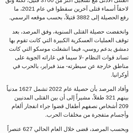
القتلى الأدنى مع تسجيل أكثر من 3700 قتيل، لكنه وثّق
لاحقاً أسماء قتلى آخرين سقطوا في عام 2021، ما
رفع الحصيلة إلى 3882 قتيلاً، بحسب موقعه الرسمي.
وانخفضت حصيلة القتلى السنوية، وفق المرصد، بعد
توقف العمليات العسكرية الكبيرة التي كانت تقوم بها
دمشق بدعم روسي، فيما انشغلت موسكو التي كانت
تساند قوات النظام -لا سيما في غاراته الجوية على
مناطق خارجة عن سيطرته- منذ فبراير، بالحرب في
أوكرانيا.
وأفاد المرصد بأن حصيلة عام 2022 تشمل 1627 مدنياً
بينهم 321 طفلاً، مشيراً إلى أن بين القتلى المدنيين
209 أشخاص نصفهم أطفال قضوا جراء انفجار ألغام
وأجسام متفجرة من مخلفات الحرب.
وبحسب المرصد، قضى خلال العام الحالي 627 عنصراً