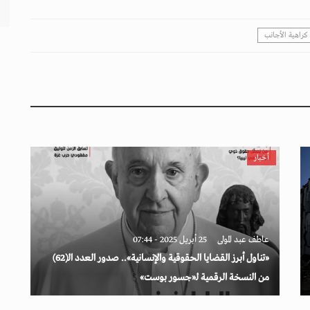
كراهية الأجانب
أخبار
عاطف عبد المولى
25 أبريل 2025 - 07:44
«تناول أبرز القضايا الحقوقية والإنسانية».. صدور العدد الـ(62)
من النسخة الرقمية لـ«جسور بوست»