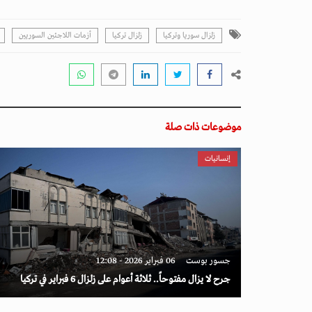
زلزال سوريا وتركيا
زلزال تركيا
أزمات اللاجئين السوريين
موضوعات ذات صلة
إنسانيات
جسور بوست
06 فبراير 2026 - 12:08
جرح لا يزال مفتوحاً.. ثلاثة أعوام على زلزال 6 فبراير في تركيا