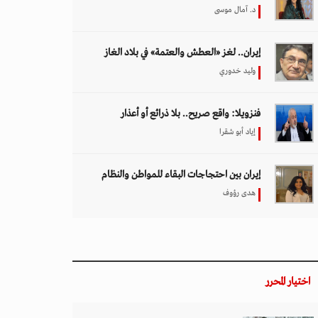
د. آمال موسى
إيران.. لغز «العطش والعتمة» في بلاد الغاز
وليد خدوري
فنزويلا: واقع صريح.. بلا ذرائع أو أعذار
إياد أبو شقرا
إيران بين احتجاجات البقاء للمواطن والنظام
هدى رؤوف
اختيار المحرر