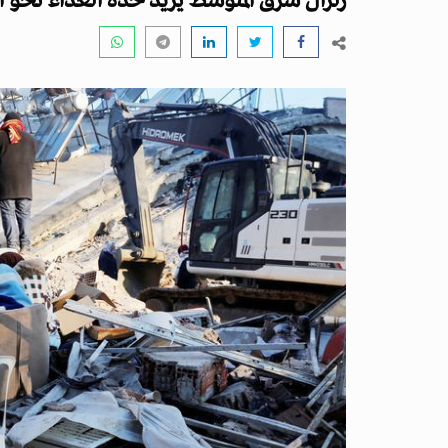
زلزال شرق المتوسط يزيد حدة العداء نحو ال