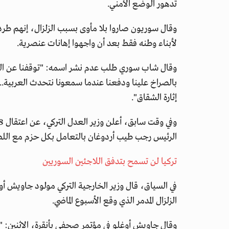
تدهور الوضع الأمني.
وقال سوريون صاروا بلا مأوى بسبب الزلزال، إنهم طر
لأبناء وطنه فقط بعد أن واجهوا إهانات عنصرية.
وقال شاب سوري طلب عدم نشر اسمه: "توقفنا عن الذهاب
بالصراخ علينا ودفعنا عندما سمعونا نتحدث العربية.
إثارة الشقاق".
الرئيس رجب طيب أردوغان بالتعامل بكل حزم مع ال
تركيا لن تسمح بتدفق اللاجئين السوريين
في السياق، قال وزير الخارجية التركي مولود جاويش أ
الزلزال المدمر الذي وقع الأسبوع الماضي.
وقال جاويش أوغلو في مؤتمر صحفي بأنقرة، الاثنين: "م