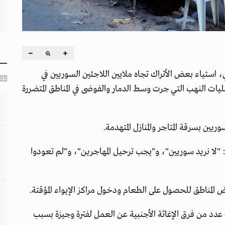
ب تركيا وسوريا يوم 7 فبراير الجاري، استياء بعض الأتراك تجاه ملايين اللاجئين السوريين في
يات النهب التي جرت وسط الدمار والفوضى في المناطق المتضررة
ريين بسرقة المتاجر والمنازل المتهدمة.
"لا نريد سوريين"، و"يجب ترحيل المهاجرين"، و"لم تعودوا
ض المناطق للحصول على الطعام ودخول مراكز الإيواء المؤقتة.
دد من فرق الإغاثة الأجنبية عن العمل لفترة وجيزة بسبب