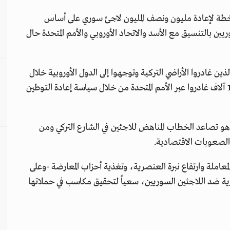
خطة لإعادة مليون ونصف المليون لاجئ سوري على أساس
ين بالتنسيق مع الأسد والاتحاد الأوروبي والأمم المتحدة حال
ن غادروا الأراضي التركية وتوجهوا إلى الدول الأوروبية خلال
الفترة الأخيرة بلغ ما يقرب من 25 ألف سوري، منهم 10 آلاف غادروا عبر الأمم المتحدة من خلال سياسة إعادة التوطين
و تصاعد الخطاب المناهض للاجئين في الشارع التركي ومن
الصعوبات الاقتصادية.
معاملة وارتفاع نبرة العنصرية، وتغذية أحزاب المعارضة -وعلى
ية ضد اللاجئين السوريين، سعياً لتحقيق مكاسب في حملاتها