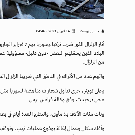
جسور بوست
14 فبراير 2023 - 04:46
أثار الزلزال الذي ضر
البلاد الذين يحمّلهم البعض -دون دليل- مسؤولية عمل
من الزلزال.
واتهم عدد من الأتراك في المناطق التي ضربها الزلزال السو
وعلى تويتر، جرى تداول شعارات مناهضة لسوريا مثل: 
محل ترحيب"، وفق وكالة فرانس برس.
وبات مئات الآلاف بلا مأوى، وانتظروا لعدة أيام في بع
وأفاد سكان وعمال إغاثة بوقوع عمليات نهب، وتوقف ع