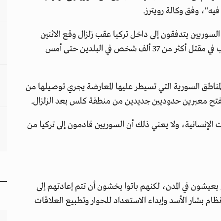
يه"، وفق وكالة رويترز.
سوريين يتدفقون إلى داخل تركيا عقب زلزال وقع الاثنين
الماضي، بلغت قوته 7.8 درجة على مقياس ريختر وتسبب في مقتل أكثر من 37 ألف شخص في البلدين حتى أمس
 المناطق السورية التي تسيطر عليها المعارضة يجري توصيلها من
فتح معبرين حدوديين جديدين من منطقة كلس بعد الزلزال.
 الإنسانية، ولا يعني ذلك أن السوريين قادمون إلى تركيا من
لبيتهم العظمى يعيشون في المدن، لكنهم باتوا يخشون أن تتم إعادتهم إلى
ظام بشار الأسد وإبداء الاستعداد للحوار وتطبيع العلاقات