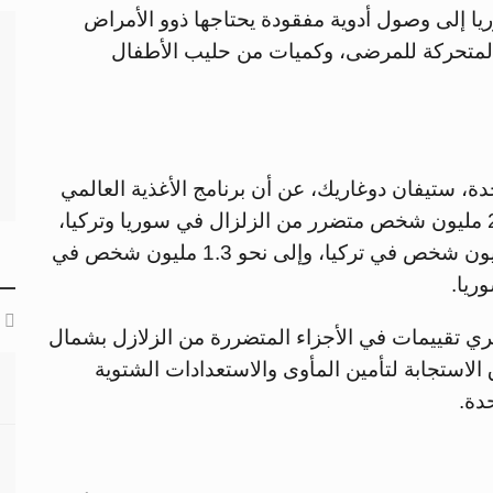
يا إلى وصول أدوية مفقودة يحتاجها ذوو الأمراض
المتحركة للمرضى، وكميات من حليب الأطفال
، ستيفان دوغاريك، عن أن برنامج الأغذية العالمي
قدم مساعدات غذائية طارئة لما يقدر بنحو 2.3 مليون شخص متضرر من الزلزال في سوريا وتركيا،
حيث قدم حزماً غذائية عائلية لما يقرب من مليون شخص في تركيا، وإلى نحو 1.3 مليون شخص في
ريا.
ري تقييمات في الأجزاء المتضررة من الزلازل بشمال
لاستجابة لتأمين المأوى والاستعدادات الشتوية
دة.