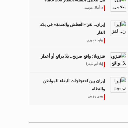
د. آمال موسى
إيران.. لغز «العطش والعتمة» في بلاد
الغاز
وليد خدوري
فنزويلا: واقع صريح.. بلا ذرائع أو أعذار
إياد أبو شقرا
إيران بين احتجاجات البقاء للمواطن
والنظام
هدى رؤوف