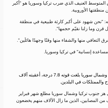
المتوسط العنيف الذي ضرب تركيا وسوريا هو "أكبر
 منطقتها الأوروبية.
ه: "نحن شهود على أكبر كارثة طبيعية في منطقة
 قرن وما زلنا نقيّم حجمها".
 التعافي منها والشفاء منها وقتًا وجهدًا هائلَين".
في 6 فبراير الجاري، ضرب زلزال جنوب تركيا وشمال سوريا بلغت قوته 7.8 درجة، أعقبته آلاف
اح والممتلكات في البلدين.
 هز جنوب تركيا وشمال سوريا مطلع شهر فبراير
شرات الآلاف من المصابين، الذين ما زال الآلاف منهم يخضعون