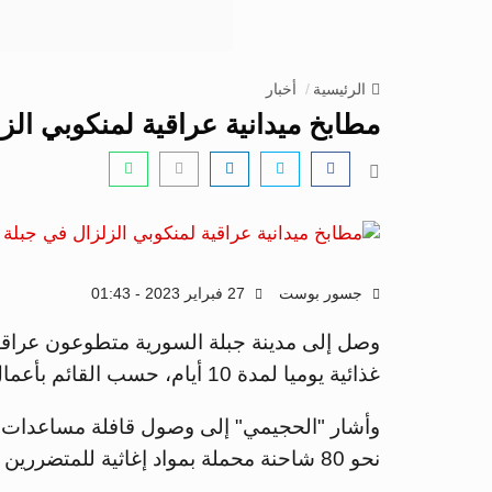
الرئيسية
أخبار
مطابخ ميدانية عراقية لمنكوبي الز
جسور بوست
27 فبراير 2023 - 01:43
غذائية يوميا لمدة 10 أيام، حسب القائم بأعمال السفارة العراقية ياسين شريف الحجيمي.
وأشار "الحجيمي" إلى وصول قافلة مساعدات غذا
نحو 80 شاحنة محملة بمواد إغاثية للمتضررين من الزلزال، وفق قناة "روسيا اليوم" الإخبارية.